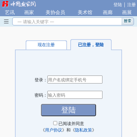
|
登陆
注册
艺讯
|
画家
|
美协会员
|
美术馆
|
画廊
|
画展
— 请输入关键字 —
现在注册
已注册，登陆
登录：
密码：
已阅读并同意
《
用户协议
》和《
隐私政策
》