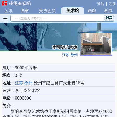
|
登陆
注册
艺讯
|
画家
|
美协会员
|
美术馆
|
画廊
|
画展
— 请输入关键字 —
李可染艺术馆
江苏 徐州
展厅：
3000平方米
场次：
3 次
地址：
江苏 徐州
徐州市建国路广大北巷16号
运营：
李可染艺术馆
电话：
0000000
简介：
新的李可染艺术馆位于李可染旧居南侧，占地面积4000