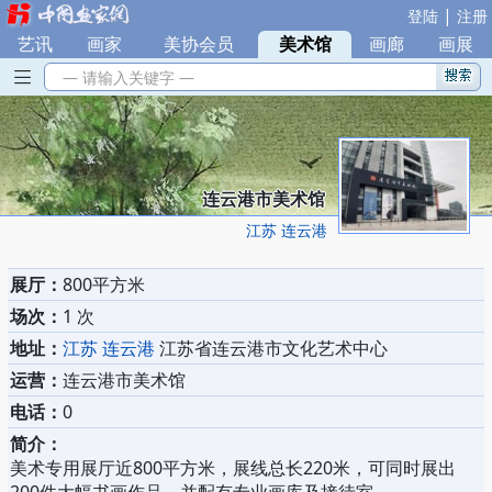
|
登陆
注册
艺讯
|
画家
|
美协会员
|
美术馆
|
画廊
|
画展
— 请输入关键字 —
连云港市美术馆
江苏 连云港
展厅：
800平方米
场次：
1 次
地址：
江苏 连云港
江苏省连云港市文化艺术中心
运营：
连云港市美术馆
电话：
0
简介：
美术专用展厅近800平方米，展线总长220米，可同时展出