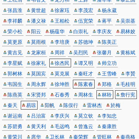
张昌淮
黄世超
徐家珏
李茂宏
杨永葳
李祥麟
潘义禄
王柏松
伍宽荣
蒋平
吴崇基
荣小松
阳云
杨蕴华
白崇礼
李庆友
易林姣
莫更原
莫雨根
李培庚
苏德坤
陈美正
黄吉见
龙家桓
周祥
吴烈民
张馨月
黄栋斌
李星赋
徐家礼
徐杰民
谭又明
帅立功
郭树林
莫国宾
莫克展
秦旺才
王雪峰
李贇
韦国生
周永辉
徐坤胜
陈素春
郑格
毛桂明
陈燕英
宋贤邦
石春秀
周林生
林聆
詹行宪
秦天
易琼
阳帆
陈俣行
雷林杰
於梅
谢运南
吕治富
李庆兴
莫立钦
李知忠
苏碧勇
黄天利
毛远鸣
曾逸云
秦康胜
黄荣川
席华
卫长林
秦荣辉
管旺林
秦燕格