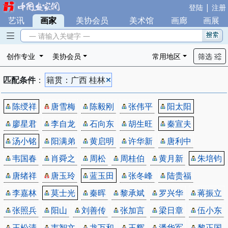
|
登陆
注册
艺讯
|
画家
|
美协会员
|
美术馆
|
画廊
|
画展
— 请输入关键字 —
创作专业
美协会员
常用地区
筛选
匹配条件
：
籍贯：广西 桂林
陈绶祥
唐雪梅
陈毅刚
张伟平
阳太阳
廖星君
李自龙
石向东
胡生旺
秦宣夫
汤小铭
阳满弟
黄启明
许华新
唐利中
韦国春
肖舜之
周松
周桂伯
黄月新
朱培钧
唐绪祥
唐玉玲
蓝玉田
张冬峰
陆贵福
李嘉林
莫士光
秦晖
黎承斌
罗兴华
蒋振立
张照兵
阳山
刘善传
张加言
梁日章
伍小东
王松清
韦智文
龙万和
王辉
潘华军
黎正国