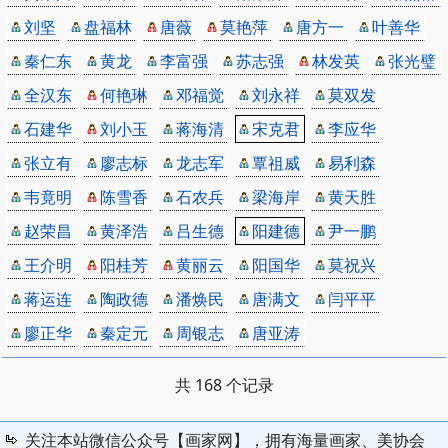
刘坚
盘福林
唐薇
莫艳萍
唐方一
叶善华
秦仁东
黄龙
李富强
苏志强
林发英
张光璧
全汉东
何艳琳
邓福觉
刘永祥
莫双发
石建华
刘小玉
蒋海清
宋克君
李应华
张立有
廖志标
龙志军
覃祖威
易利森
韦竟明
陈雪香
石农兵
梁海岸
黄天胜
赵荣昌
黄泽浩
吕生德
阳建德
尹一鹏
王介明
阳桂芳
黄丽云
阳国华
莫祝兴
蒋运连
陶政德
潘焕民
唐满文
闫平平
廖正华
秦定元
周银志
唐亚涛
共 168 个记录
关注本站微信公众号【画家网】，拥有海量画家、美协会