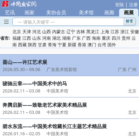
|
登陆
注册
艺讯
|
画家
|
美协会员
|
美术馆
|
画廊
|
画展
— 请输入关键字 —
北京
天津
河北
山西
内蒙古
辽宁
吉林
黑龙江
上海
江苏
浙江
安徽
省市:
福建
江西
山东
河南
湖北
湖南
广东
广西
海南
重庆
四川
贵州
云
南
西藏
陕西
甘肃
青海
宁夏
新疆
香港
澳门
台湾
国外
葵山——许江艺术展
2026.05.30～09.06
广东美术馆新馆
广东 广州
骏驰云章——中国美术中的马
2026.02.11～03.08
中国美术馆
北京
奔腾启新——致敬老艺术家美术精品展
2026.02.11～03.08
中国美术馆
北京
碧水东流——中国美术馆藏长江主题艺术精品展
2026.01.16～02.05
中国美术馆
北京