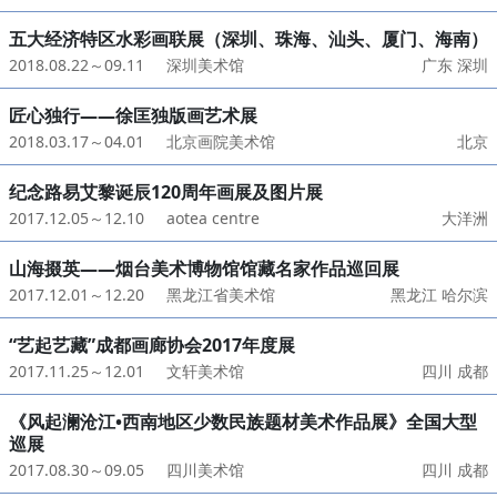
五大经济特区水彩画联展（深圳、珠海、汕头、厦门、海南）
2018.08.22～09.11
深圳美术馆
广东 深圳
匠心独行——徐匡独版画艺术展
2018.03.17～04.01
北京画院美术馆
北京
纪念路易艾黎诞辰120周年画展及图片展
2017.12.05～12.10
aotea centre
大洋洲
山海掇英——烟台美术博物馆馆藏名家作品巡回展
2017.12.01～12.20
黑龙江省美术馆
黑龙江 哈尔滨
“艺起艺藏”成都画廊协会2017年度展
2017.11.25～12.01
文轩美术馆
四川 成都
《风起澜沧江•西南地区少数民族题材美术作品展》全国大型
巡展
2017.08.30～09.05
四川美术馆
四川 成都