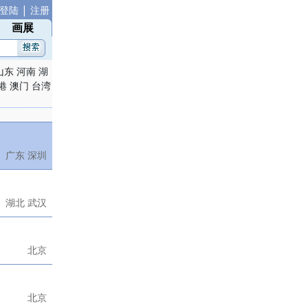
|
登陆
注册
画展
山东
河南
湖
港
澳门
台湾
广东 深圳
湖北 武汉
北京
北京