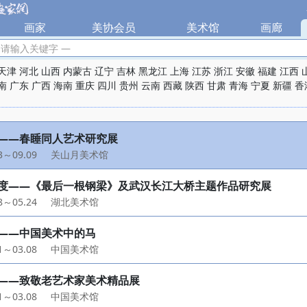
|
画家
|
美协会员
|
美术馆
|
画廊
|
 请输入关键字 —
天津
河北
山西
内蒙古
辽宁
吉林
黑龙江
上海
江苏
浙江
安徽
福建
江西
南
广东
广西
海南
重庆
四川
贵州
云南
西藏
陕西
甘肃
青海
宁夏
新疆
香
——春睡同人艺术研究展
23～09.09
关山月美术馆
度——《最后一根钢梁》及武汉长江大桥主题作品研究展
28～05.24
湖北美术馆
——中国美术中的马
11～03.08
中国美术馆
——致敬老艺术家美术精品展
11～03.08
中国美术馆