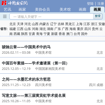
|
登陆
注册
艺讯
|
画家
|
美协会员
|
美术馆
|
画廊
|
画展
— 请输入关键字 —
北京
天津
河北
山西
内蒙古
辽宁
吉林
黑龙江
上海
江苏
浙江
安徽
省市:
福建
江西
山东
河南
湖北
湖南
广东
广西
海南
重庆
四川
贵州
云
南
西藏
陕西
甘肃
青海
宁夏
新疆
香港
澳门
台湾
国外
骏驰云章——中国美术中的马
2026.02.11～03.08
中国美术馆
北京
中国百年素描——学术邀请展（第一回）
2025.12.05～12.19
中国国家画院美术馆
北京
之间——水墨艺术的东方哲思
2025.11.25～12.23
四川美术馆
四川 成都
写意文脉——第三届黄宾虹学术提名展
2025.10.26～11.05
中国美术馆
北京