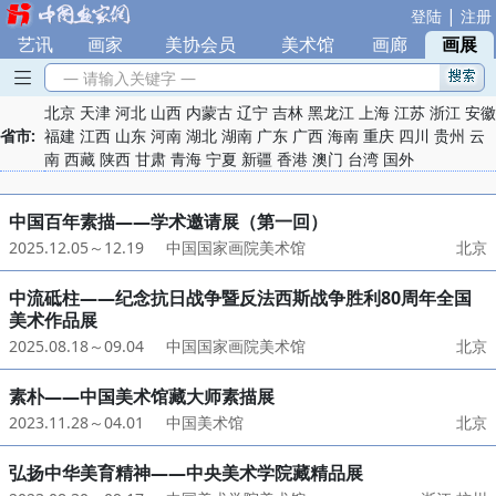
|
登陆
注册
艺讯
|
画家
|
美协会员
|
美术馆
|
画廊
|
画展
— 请输入关键字 —
北京
天津
河北
山西
内蒙古
辽宁
吉林
黑龙江
上海
江苏
浙江
安徽
省市:
福建
江西
山东
河南
湖北
湖南
广东
广西
海南
重庆
四川
贵州
云
南
西藏
陕西
甘肃
青海
宁夏
新疆
香港
澳门
台湾
国外
中国百年素描——学术邀请展（第一回）
2025.12.05～12.19
中国国家画院美术馆
北京
中流砥柱——纪念抗日战争暨反法西斯战争胜利80周年全国
美术作品展
2025.08.18～09.04
中国国家画院美术馆
北京
素朴——中国美术馆藏大师素描展
2023.11.28～04.01
中国美术馆
北京
弘扬中华美育精神——中央美术学院藏精品展