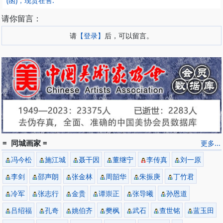
(函)，现货在售.
请你留言：
请
【登录】
后，可以留言。
= 同城画家 =
更多...
冯今松
施江城
聂干因
董继宁
李传真
刘一原
李剑
邵声朗
张金林
周韶华
朱振庚
丁竹君
冷军
张志行
金贵
谭崇正
张导曦
孙恩道
吕绍福
孔奇
姚伯齐
樊枫
武石
查世铭
蓝玉田