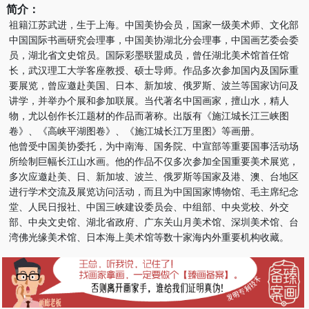
简介：
祖籍江苏武进，生于上海。中国美协会员，国家一级美术师、文化部
中国国际书画研究会理事，中国美协湖北分会理事，中国画艺委会委
员，湖北省文史馆员。国际彩墨联盟成员，曾任湖北美术馆首任馆
长，武汉理工大学客座教授、硕士导师。作品多次参加国内及国际重
要展览，曾应邀赴美国、日本、新加坡、俄罗斯、波兰等国家访问及
讲学，并举办个展和参加联展。当代著名中国画家，擅山水，精人
物，尤以创作长江题材的作品而著称。出版有《施江城长江三峡图
卷》、《高峡平湖图卷》、《施江城长江万里图》等画册。
他曾受中国美协委托，为中南海、国务院、中宣部等重要国事活动场
所绘制巨幅长江山水画。他的作品不仅多次参加全国重要美术展览，
多次应邀赴美、日、新加坡、波兰、俄罗斯等国家及港、澳、台地区
进行学术交流及展览访问活动，而且为中国国家博物馆、毛主席纪念
堂、人民日报社、中国三峡建设委员会、中组部、中央党校、外交
部、中央文史馆、湖北省政府、广东关山月美术馆、深圳美术馆、台
湾佛光缘美术馆、日本海上美术馆等数十家海内外重要机构收藏。