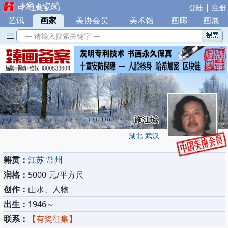
|
登陆
注册
艺讯
|
画家
|
美协会员
|
美术馆
|
画廊
|
画展
— 请输入搜索关键字 —
施江城
湖北 武汉
籍贯：
江苏 常州
润格：
5000 元/平方尺
创作：
山水、人物
出生：
1946～
联系：
【有奖征集】