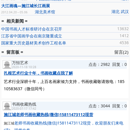
大江画魂—施江城长江画展
湖北 武汉
湖北美术馆
2012.04.20～05.06
= 相关新闻 =
中国书画人才标准研讨会在京召开
13632
江苏省中国画学会在南京隆重成立
1412
国家重大历史题材美术创作工程名单
4536
= 留言板 =
留言(2)
万恒艺术
点击：2982 回复：0
2020-11-18 10:28
扎根艺术行业十年，书画收藏点我了解
艺术行业深耕十年，上百名画家倾力支持，书画收藏敬请致电：185
10583637（微信同号）
书画收藏热线
点击：3044 回复：0
2020-07-17 17:42
施江城老师书画收藏热线(微信)15811473112现货
老师书画收藏热线(微信)15811473112现货，欢迎朋友们来电
施江城