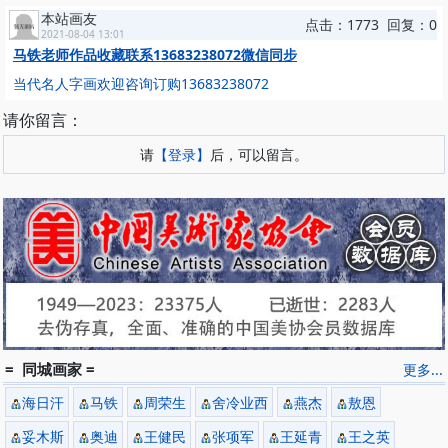
本站画友
点击：1773 回复：0
2021-08-04 13:01
马铁老师作品收藏联系13683238072微信同步
当代名人字画欢迎咨询订购13683238072
请你留言：
请
【登录】
后，可以留言。
= 同城画家 =
更多...
海日汗
马铁
周荣生
舍冷业西
燕杰
敖恩
妥木斯
奥迪
王健民
张项军
王延青
王之英