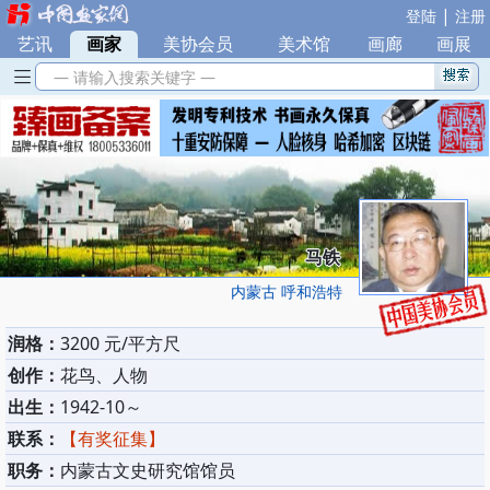
|
登陆
注册
艺讯
|
画家
|
美协会员
|
美术馆
|
画廊
|
画展
— 请输入搜索关键字 —
马铁
内蒙古 呼和浩特
润格：
3200 元/平方尺
创作：
花鸟、人物
出生：
1942-10～
联系：
【有奖征集】
职务：
内蒙古文史研究馆馆员