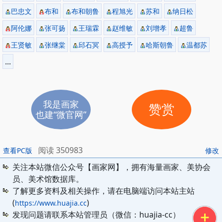
巴忠文
布和
布和朝鲁
程旭光
苏和
纳日松
阿伦娜
张可扬
王瑞霖
赵维敏
刘增孝
超鲁
王贤敏
张继棠
邱石冥
高授予
哈斯朝鲁
温都苏
...
我是画家
赞赏
也建“微官网”
阅读 350983
查看PC版
修改
关注本站微信公众号【画家网】，拥有海量画家、美协会
员、美术馆数据库。
了解更多资料及相关操作，请在电脑端访问本站主站
(
)
https://www.huajia.cc
发现问题请联系本站管理员（微信：huajia-cc）