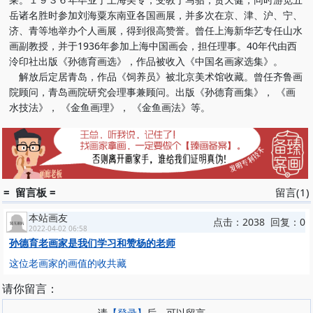
岳诸名胜时参加刘海粟东南亚各国画展，并多次在京、津、沪、宁、
济、青等地举办个人画展，得到很高赞誉。曾任上海新华艺专任山水
画副教授，并于1936年参加上海中国画会，担任理事。40年代由西
泠印社出版《孙德育画选》，作品被收入《中国名画家选集》。
解放后定居青岛，作品《饲养员》被北京美术馆收藏。曾任齐鲁画
院顾问，青岛画院研究会理事兼顾问。出版《孙德育画集》， 《画
水技法》， 《金鱼画理》， 《金鱼画法》等。
= 留言板 =
留言(1)
本站画友
点击：2038 回复：0
2022-04-02 06:58
孙德育老画家是我们学习和赞杨的老师
这位老画家的画值的收共藏
请你留言：
请
【登录】
后，可以留言。