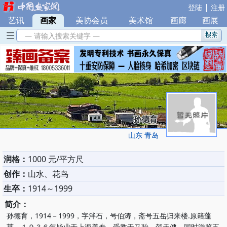
|
登陆
注册
艺讯
|
画家
|
美协会员
|
美术馆
|
画廊
|
画展
— 请输入搜索关键字 —
孙德育
山东 青岛
润格：
1000 元/平方尺
创作：
山水、花鸟
生卒：
1914～1999
简介：
孙德育，1914－1999，字泮石，号伯涛，斋号五岳归来楼.原籍蓬
莱。１９３６年毕业于上海美专，受教于马骀，贺天健，同时游览五