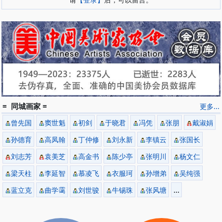
= 同城画家 =
更多...
曾先国
窦世魁
初剑
于晓君
冯凭
张朋
戴淑娟
孙德育
高凤翰
丁仲修
刘永新
李镇云
张国长
刘志芳
袁美芝
高金书
陈少亭
张明川
杨文仁
梁天柱
李延智
慕凌飞
衣服珂
孙增弟
吴纯强
...
蓝立克
曲学霭
刘世骏
牛锡珠
张风塘