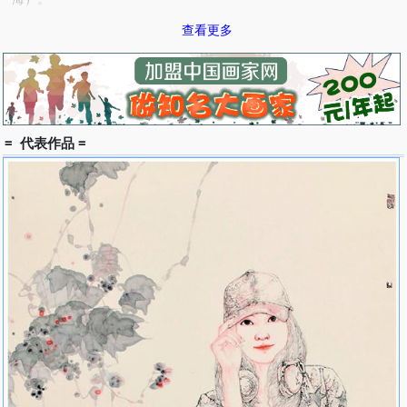
2008年 上海艺博会主题邀请展——新笔墨中国画大展（上
查看更多
海）。
2008年 湖北高校第三届美术作品展获铜奖（武汉）。
2008年 2008水墨新锐年展（北京）。
2009年 水墨文章——美术文献陈列展（武汉）。
2009年 同行——中德当代艺术展（武汉）。
2009年 湖北省第十一届美术作品展（武汉）。
= 代表作品 =
2009年 第七届中国体育美术作品展（济南 中国美协）。
2009年 水墨新锐五周年回顾展（北京）。
2009年 红粉——青年新锐联展（杭州）。
2010年 笔墨心性——中国后生代画家提名展（陕西省美术博物
馆）。
2010年 回顾与展望—湖北中国画艺术展（湖北美术馆）。
2010年 情系长江：2010上海世博会“长江画派”湖北美术作品展
览（上海朱屺瞻美术馆）。
2011年 学院新方阵——当代中国画名家作品展（上海美术
馆）。
2011年 墨生花——湖北实力派青年国画家作品邀请展（武汉 嘉
宝艺术馆）。
2011年 纪念中国共产党成立九十周年作品展（湖北省美协）。