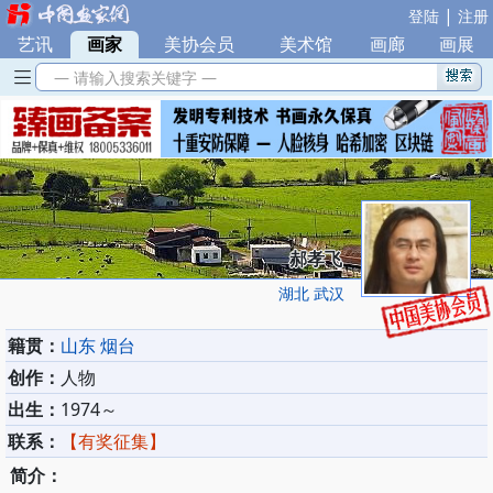
|
登陆
注册
艺讯
|
画家
|
美协会员
|
美术馆
|
画廊
|
画展
— 请输入搜索关键字 —
郝孝飞
湖北 武汉
籍贯：
山东 烟台
创作：
人物
出生：
1974～
联系：
【有奖征集】
简介：