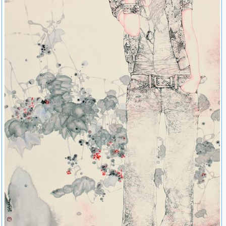
2011年 纪念辛亥首义100周年美术作品展获优秀奖（最高奖 湖
北省美协）。
2011年 辉煌浦东——全国中国画作品展优秀奖（最高奖 中国美
协）。
2011年 纪念辛亥革命100周年全国中国画邀请展（上海东方美
术馆 中国美协《美术》杂志社）。
2011年 楚乐遗音——湖北中青年艺术家作品邀请展（岭南美术
馆 美术报社）。
作品曾被中国美协、深圳画院、上海东方美术馆、湖北省美术
馆、美术报、上海明圆文化艺术中心或个人收藏；并在《中国艺
术》、《艺术界》、《江苏画刊》、《艺术＋》、《70后水墨》、
《华中美术》、《美术天地》、《中国画报——海外版》、《美术
报》及其他刊物上发表。武汉电视台专题采访——画时代走近70后画
家郝孝飞。