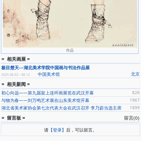
作品
= 相关画展 =
极目楚天---湖北美术学院中国画与书法作品展
北京
中国美术馆
2025.08.02～08.12
= 相关新闻 =
初心向远——第九届架上连环画展览在武汉开幕
826
与物为春——刘万鸣艺术展在山东美术馆开幕
1967
湖北省美术家协会第七次代表大会在武汉召开 李乃蔚当选主席
1899
= 留言板 =
留言(0)
请
【登录】
后，可以留言。