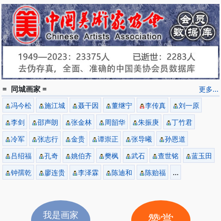
= 同城画家 =
更多...
冯今松
施江城
聂干因
董继宁
李传真
刘一原
李剑
邵声朗
张金林
周韶华
朱振庚
丁竹君
冷军
张志行
金贵
谭崇正
张导曦
孙恩道
吕绍福
孔奇
姚伯齐
樊枫
武石
查世铭
蓝玉田
...
钟孺乾
廖连贵
李泽霖
陈迪和
陈贻福
我是画家
赞赏