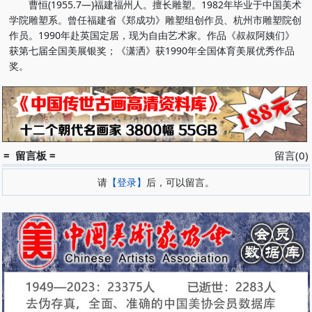
曹恒(1955.7—)福建福州人。擅长雕塑。1982年毕业于中国美术
学院雕塑系。曾任福建省《郑成功》雕塑组创作员、杭州市雕塑院创
作员。1990年赴英国定居，现为自由艺术家。作品《叔叔阿姨们》
获第七届全国美展银奖；《潇洒》获1990年全国体育美展优秀作品
奖。
= 留言板 =
留言(0)
请
【登录】
后，可以留言。