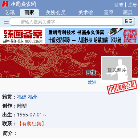
|
登陆
注册
艺讯
|
画家
|
美协会员
|
美术馆
|
画廊
|
画展
— 请输入搜索关键字 —
曹恒
欧洲
籍贯：
福建 福州
创作：
雕塑
出生：
1955-07-01～
联系：
【有奖征集】
简介：