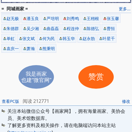
= 同城画家 =
更多...
赵无极
潘玉良
严培明
刘秀鸣
王栩根
张玉馨
朱德群
吴少湘
曲磊磊
程连仲
陈德弘
曹恒
单虹
张文斌
何为民
韩玉华
赵永勃
叶星千
袁庆一
萧瀚
熊秉明
我是画家
赞赏
也建“微官网”
阅读 212771
查看PC版
修改
关注本站微信公众号【画家网】，拥有海量画家、美协会
员、美术馆数据库。
了解更多资料及相关操作，请在电脑端访问本站主站