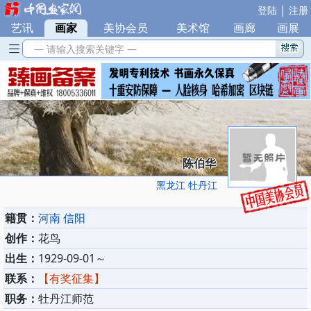
|
登陆
注册
艺讯
|
画家
|
美协会员
|
美术馆
|
画廊
|
画展
— 请输入搜索关键字 —
陈伯华
黑龙江 牡丹江
籍贯：
河南 信阳
创作：
花鸟
出生：
1929-09-01～
联系：
【有奖征集】
职务：
牡丹江师范