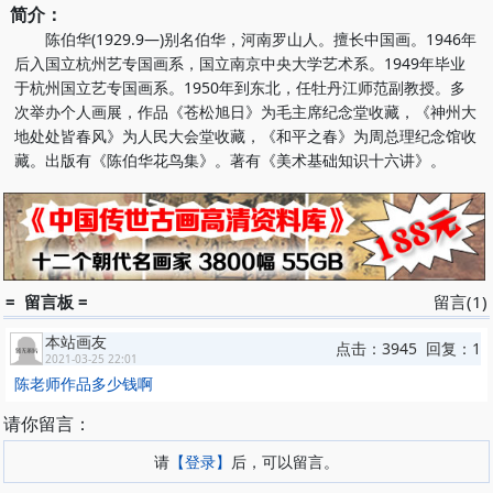
简介：
陈伯华(1929.9—)别名伯华，河南罗山人。擅长中国画。1946年
后入国立杭州艺专国画系，国立南京中央大学艺术系。1949年毕业
于杭州国立艺专国画系。1950年到东北，任牡丹江师范副教授。多
次举办个人画展，作品《苍松旭日》为毛主席纪念堂收藏，《神州大
地处处皆春风》为人民大会堂收藏，《和平之春》为周总理纪念馆收
藏。出版有《陈伯华花鸟集》。著有《美术基础知识十六讲》。
= 留言板 =
留言(1)
本站画友
点击：3945 回复：1
2021-03-25 22:01
陈老师作品多少钱啊
请你留言：
请
【登录】
后，可以留言。