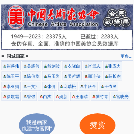
= 同城画家 =
更多...
崔善伟
吴耀伟
戴剑波
衣晓白
肖景志
张应力
陈玉平
陈伯华
马玉岩
吴哲辉
郑连侠
薛长杰
李亚娟
王文江
张健
邱瑞松
申庆全
王依民
徐敬霜
管强
白杰
姚新
王雨晴
蔺竹青
宫晓光
我是画家
赞赏
也建“微官网”