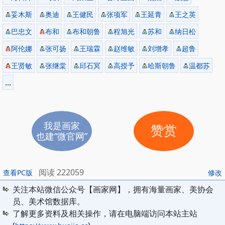
妥木斯
奥迪
王健民
张项军
王延青
王之英
巴忠文
布和
布和朝鲁
程旭光
苏和
纳日松
阿伦娜
张可扬
王瑞霖
赵维敏
刘增孝
超鲁
王贤敏
张继棠
邱石冥
高授予
哈斯朝鲁
温都苏
...
我是画家
赞赏
也建“微官网”
阅读 222059
查看PC版
修改
关注本站微信公众号【画家网】，拥有海量画家、美协会
员、美术馆数据库。
了解更多资料及相关操作，请在电脑端访问本站主站