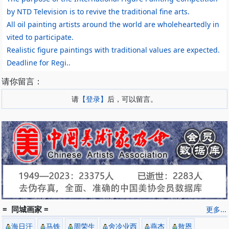
by NTD Television is to revive the traditional fine arts.
All oil painting artists around the world are wholeheartedly in
vited to participate.
Realistic figure paintings with traditional values are expected.
Deadline for Regi..
请你留言：
请
【登录】
后，可以留言。
= 同城画家 =
更多...
海日汗
马铁
周荣生
舍冷业西
燕杰
敖恩