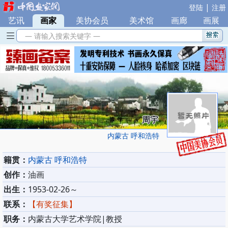
|
登陆
注册
艺讯
|
画家
|
美协会员
|
美术馆
|
画廊
|
画展
— 请输入搜索关键字 —
周宇
内蒙古 呼和浩特
籍贯：
内蒙古 呼和浩特
创作：
油画
出生：
1953-02-26～
联系：
【有奖征集】
职务：
内蒙古大学艺术学院|教授