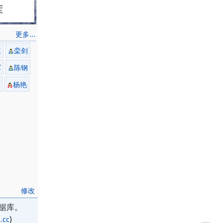
更多...
仁
栾剑
军
陈钢
杨艳
修改
据库。
)
.cc