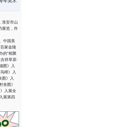
青年美术
，淮安市山
的展览，作
、中国美
国百家金陵
办的“相聚
吉祥草原·
烟图》入
闻鸟啼》入
泉图》入
溪村舍图》
图》入展全
入展第四