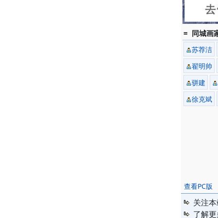
= 同城画家
苏荐洁
翟明帅
骈建
徐克斌
查看PC版
关注本
了解更