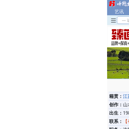
艺讯
— 
籍贯：
江
创作：
山
出生：
19
联系：
【