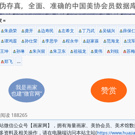
 =
朱鼎荣
龚开
边寿民
左希文
丁乃武
吴锡兴
薛保
谭鸿遐
孙仕荣
李思学
程永华
赵家葆
范海龙
沈
王坤
孙琳
朱兴留
朱卫东
祖福龙
黄伟
刘锐
苏梅
...
郑飞
我是画家
赞赏
也建“微官网”
阅读 188265
站微信公众号【画家网】，拥有海量画家、美协会员、美术馆数
多资料及相关操作，请在电脑端访问本站主站(
https://www.huajia