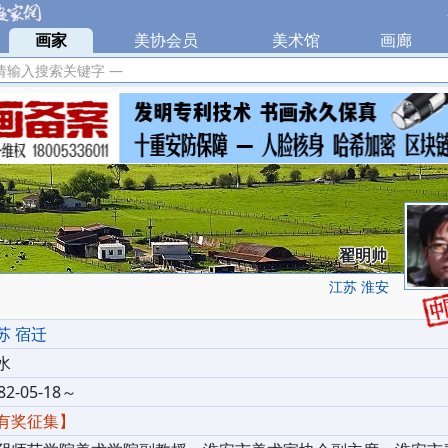
|
画家
|
美协会员
|
美术馆
|
画廊
|
请输入搜索关键字 —
翟明帅
江苏 淮安
苏 宿迁
水
82-05-18～
有奖征集】