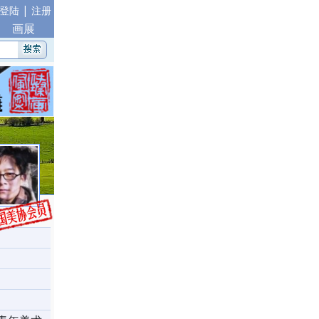
|
登陆
注册
画展