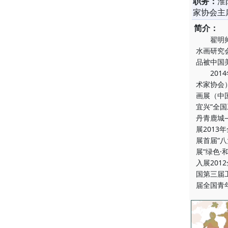
职务：
淮
家协会主
简介：
翟明帅：
水画研究
品被中国
2014
术家协会
画展（中
宜兴”全
丹青鹿城
展201
展首届“
展“绿色
入展20
国第三届
届全国青