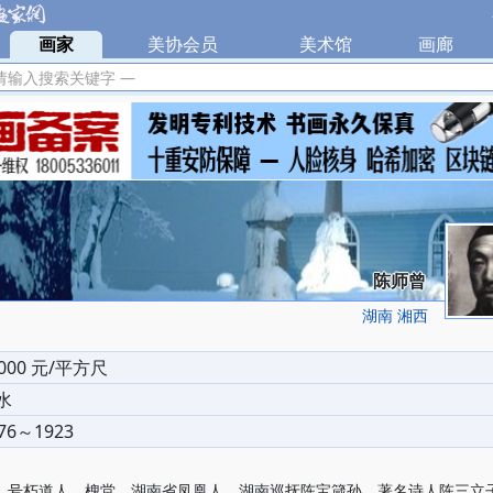
|
画家
|
美协会员
|
美术馆
|
画廊
|
请输入搜索关键字 —
陈师曾
湖南 湘西
0000 元/平方尺
水
76～1923
，号朽道人、槐堂，湖南省凤凰人。湖南巡抚陈宝箴孙，著名诗人陈三立