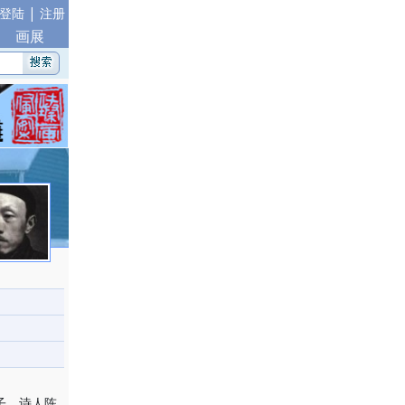
|
登陆
注册
画展
子，诗人陈