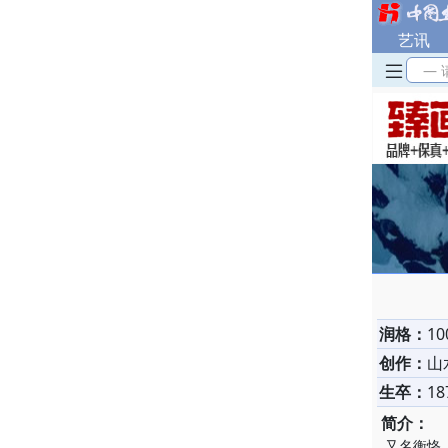
艺讯
— 
润格：
1
创作：
山
生卒：
18
简介：
又名衡恪