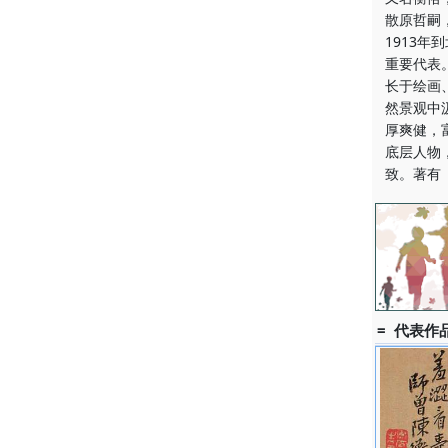
散原哲嗣
1913
重要代表
长于绘画
然景观中
厚爽健，
底层人物
致。著有
= 代表作品