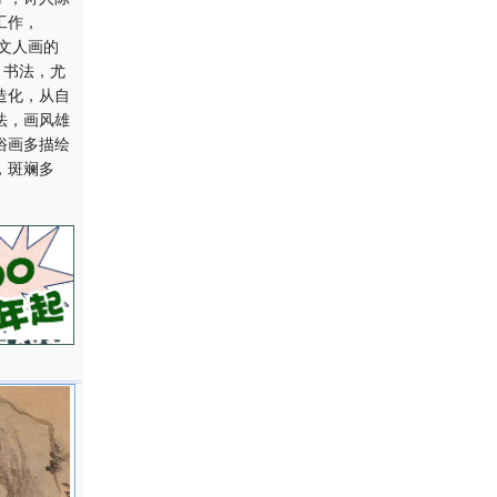
工作，
文人画的
、书法，尤
造化，从自
法，画风雄
俗画多描绘
，斑斓多