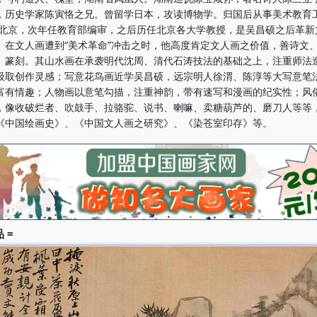
，历史学家陈寅恪之兄。曾留学日本，攻读博物学。归国后从事美术教育
年到北京，次年任教育部编审，之后历任北京各大学教授，是吴昌硕之后革新
。在文人画遭到“美术革命”冲击之时，他高度肯定文人画之价值，善诗文
、篆刻。其山水画在承袭明代沈周、清代石涛技法的基础之上，注重师法
汲取创作灵感；写意花鸟画近学吴昌硕，远宗明人徐渭、陈淳等大写意笔
富有情趣；人物画以意笔勾描，注重神韵，带有速写和漫画的纪实性；风
，像收破烂者、吹鼓手、拉骆驼、说书、喇嘛、卖糖葫芦的、磨刀人等等
《中国绘画史》、《中国文人画之研究》、《染苍室印存》等。
 =