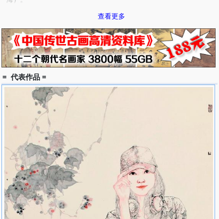
2008年 上海艺博会主题邀请展——新笔墨中国画大展（上
查看更多
海）。
2008年 湖北高校第三届美术作品展获铜奖（武汉）。
2008年 2008水墨新锐年展（北京）。
2009年 水墨文章——美术文献陈列展（武汉）。
2009年 同行——中德当代艺术展（武汉）。
2009年 湖北省第十一届美术作品展（武汉）。
= 代表作品 =
2009年 第七届中国体育美术作品展（济南 中国美协）。
2009年 水墨新锐五周年回顾展（北京）。
2009年 红粉——青年新锐联展（杭州）。
2010年 笔墨心性——中国后生代画家提名展（陕西省美术博物
馆）。
2010年 回顾与展望—湖北中国画艺术展（湖北美术馆）。
2010年 情系长江：2010上海世博会“长江画派”湖北美术作品展
览（上海朱屺瞻美术馆）。
2011年 学院新方阵——当代中国画名家作品展（上海美术
馆）。
2011年 墨生花——湖北实力派青年国画家作品邀请展（武汉 嘉
宝艺术馆）。
2011年 纪念中国共产党成立九十周年作品展（湖北省美协）。