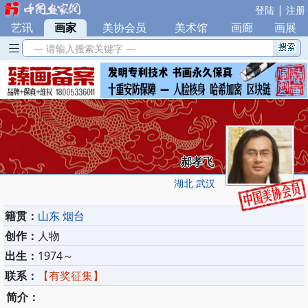
|
登陆
注册
艺讯
|
画家
|
美协会员
|
美术馆
|
画廊
|
画展
— 请输入搜索关键字 —
郝孝飞
湖北 武汉
籍贯：
山东 烟台
创作：
人物
出生：
1974～
联系：
【有奖征集】
简介：