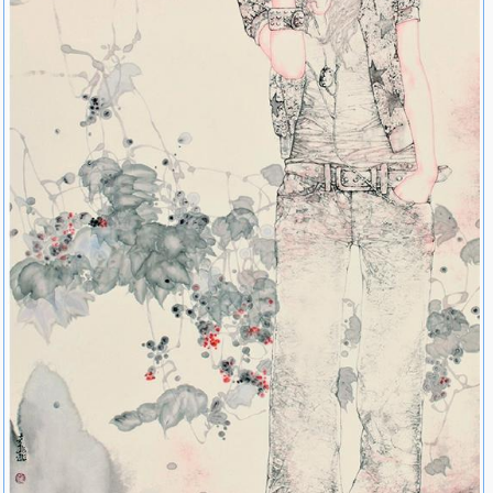
2011年 纪念辛亥首义100周年美术作品展获优秀奖（最高奖 湖
北省美协）。
2011年 辉煌浦东——全国中国画作品展优秀奖（最高奖 中国美
协）。
2011年 纪念辛亥革命100周年全国中国画邀请展（上海东方美
术馆 中国美协《美术》杂志社）。
2011年 楚乐遗音——湖北中青年艺术家作品邀请展（岭南美术
馆 美术报社）。
作品曾被中国美协、深圳画院、上海东方美术馆、湖北省美术
馆、美术报、上海明圆文化艺术中心或个人收藏；并在《中国艺
术》、《艺术界》、《江苏画刊》、《艺术＋》、《70后水墨》、
《华中美术》、《美术天地》、《中国画报——海外版》、《美术
报》及其他刊物上发表。武汉电视台专题采访——画时代走近70后画
家郝孝飞。