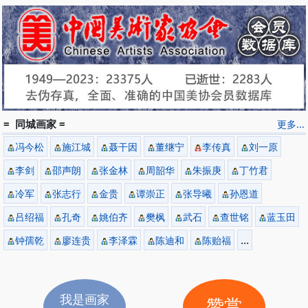
= 同城画家 =
更多...
冯今松
施江城
聂干因
董继宁
李传真
刘一原
李剑
邵声朗
张金林
周韶华
朱振庚
丁竹君
冷军
张志行
金贵
谭崇正
张导曦
孙恩道
吕绍福
孔奇
姚伯齐
樊枫
武石
查世铭
蓝玉田
...
钟孺乾
廖连贵
李泽霖
陈迪和
陈贻福
我是画家
赞赏