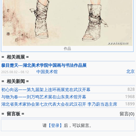
作品
= 相关画展 =
极目楚天---湖北美术学院中国画与书法作品展
北京
中国美术馆
2025.08.02～08.12
= 相关新闻 =
初心向远——第九届架上连环画展览在武汉开幕
828
与物为春——刘万鸣艺术展在山东美术馆开幕
1968
湖北省美术家协会第七次代表大会在武汉召开 李乃蔚当选主席
1899
= 留言板 =
留言(0)
请
【登录】
后，可以留言。