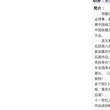
职务：
重
简介：
邓建强，
会理事，
事中国画
中国收藏
大会。
其主要代
化部第八
参加重庆
品展作品
美协举办
年全国美
展出。《
春秋》、
多个部l
馆、重庆
品展》。
十一世纪
作品或传