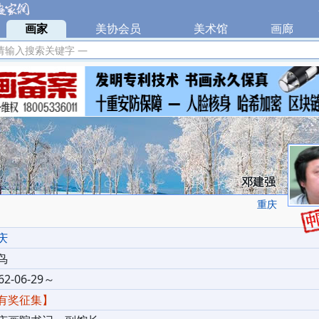
|
画家
|
美协会员
|
美术馆
|
画廊
|
请输入搜索关键字 —
邓建强
重庆
庆
鸟
62-06-29～
有奖征集】