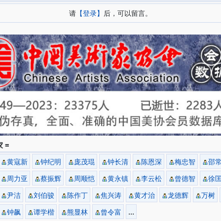
请
【登录】
后，可以留言。
 =
黄寇新
钟纪明
庞茂琨
钟长清
陈恩深
梅忠智
邵
周力亚
蔡振辉
周顺恺
黄永镇
李云松
曾德智
徐
尹洁
刘伯骏
陈作丁
焦兴涛
黄才治
龙德辉
万树
...
钟飙
谭学楷
熊显林
曾令富