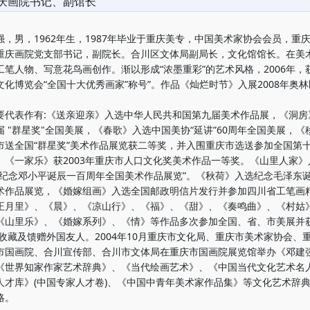
庆画院书记、副馆长
男，1962年生，1987年毕业于重庆美专，中国美术家协会会员，重
重庆画院党支部书记，副院长。合川区文体局副局长，文化馆馆长。在美
工笔人物、写意花鸟画创作。渐以形成“浓墨重彩”的艺术风格，2006年，
文化博览会“全国十大优秀画家”称号”。作品《灿烂时节》入展2008年奥
表作有:《送亲迎亲》入选中华人民共和国第九届美术作品展，《洞房
届 "群星奖"全国美展，《春歌》入选中国美协“延讲”60周年全国美展，《
市送全国“群星奖”美术作品展览获二等奖，并入围重庆市选送参加全国第
。《一家乐》获2003年重庆市人口文化奖美术作品一等奖。《山里人家》
“纪念邓小平诞辰一百周年全国美术作品展览”。《秋荷》入选纪念毛泽东诞
术作品展览，《婚嫁组画》入选全国邮政明信片发行并参加四川省工笔画
正月里》、《晨》、《凉山行》、《福》、《甜》、《奏鸣曲》、《村姑
《山里乐》、《婚嫁系列》、《情》等作品多次参加全国、省、市美展并
门收藏及馈赠外国友人。2004年10月重庆市文化局、重庆市美术家协会、
市国画院、合川宣传部、合川市文体局在重庆市国画院展览馆举办《邓建
《世界知家作家艺术辞典》、《当代绘画艺术》、《中国当代文化艺术名
人才库》(中国专家人才卷)、《中国中青年美术家作品集》等文化艺术辞
略。