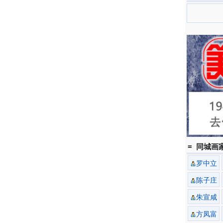
= 同城画家
罗中立
陈子庄
朱宣咸
方凤富