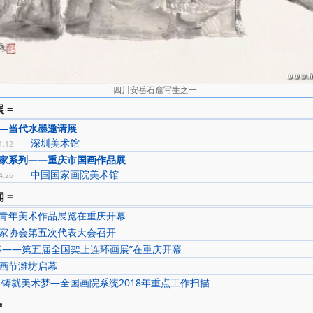
四川安岳石窟写生之一
 =
—当代水墨邀请展
深圳美术馆
1.12
家系列——重庆市国画作品展
中国国家画院美术馆
4.26
 =
青年美术作品展览在重庆开幕
家协会第五次代表大会召开
事——第五届全国架上连环画展”在重庆开幕
画节潍坊启幕
 铸就美术梦—全国画院系统2018年重点工作扫描
=