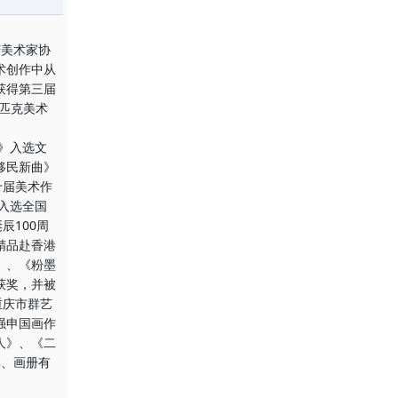
庆美术家协
术创作中从
获得第三届
林匹克美术
》入选文
移民新曲》
十届美术作
入选全国
辰100周
精品赴香港
》、《粉墨
获奖，并被
重庆市群艺
强申国画作
人》、《二
典、画册有