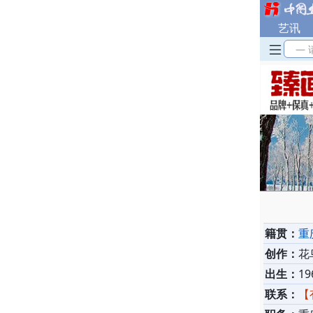
艺讯
— 
籍贯：
重
创作：
花
出生：
19
联系：
【