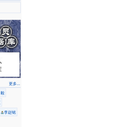
更多...
常毅
匡
李赵铭