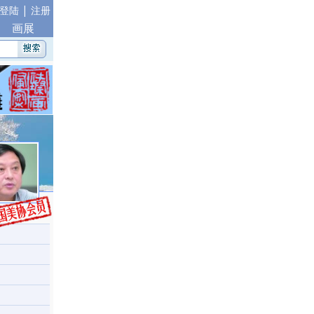
|
登陆
注册
画展