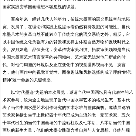
画家实践变革国画理想不容忽视的课题。
百余年来，经过几代人的努力，传统水墨画的语义系统空前地拓
宽、发展了，在理论和实践上也提示着仍然有待发掘的可能性。当代
水墨艺术的变革自然不能独立于传统文化的语义系统之外，相反，它
以中国传统文化为强有力的背景和支撑去体察自然万物和反映时代之
变。岁月嬗递，品位变化，变革传统审美习惯、拓展审美领域是当代
中国水墨画艺术语言变革的共同倾向。艺术家无法对他们所处的时
代、对他们周遭的环境以及正在变化中的视觉世界视而不见，换言
之，他们画作中的视觉直觉性、图像趣味和风格选择构成了理解“时代
精神”这一命题的关键钥匙。
以“时代墨迹”为题的本次展览，邀请当代中国画坛具有代表性的艺
术家参与，较为全面地呈现了当代中国水墨艺术的格局生态，基本代
表了当代中国水墨艺术创作研究的学术水准与整体面貌。邀请展览的
艺术家包括出生于上世纪四十年代已成为主流的老一辈艺术家、五六
十年代出生的当代中国画坛的中流砥柱以及七零后、八零后当代中国
画坛的新生力量，他们的水墨实践蕴含着自然与人文思想、传统与现