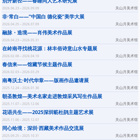
别开新径——春睡同人艺术研究展
关山月美术馆
2026.06.23～2026.09.09
非·常白——“中国白 德化瓷”美学大展
关山月美术馆
2026.04.25～2026.07.09
融脉・造境——肖伟美术作品展
关山月美术馆
2026.04.23～2026.05.31
在岭南寻找桃花源：林丰俗诗意山水专题展
关山月美术馆
2026.02.08～2026.04.10
春信来——馆藏节候主题作品展
关山月美术馆
2026.02.03～2026.03.29
南粤沃土·时代华章——版画作品邀请展
关山月美术馆
2025.12.24～2026.01.30
朝圣敦煌—美术名家走进敦煌采风写生作品展
关山月美术馆
2025.11.07～2025.12.06
花语共生——2025深圳簕杜鹃主题艺术展
关山月美术馆
2025.11.06～2025.12.07
同心绘境：深圳·西藏美术作品交流展
关山月美术馆
2025.09.25～2025.10.31