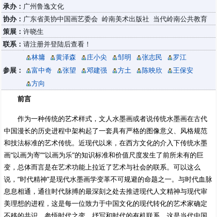
承办：
广州鲁逸文化
协办：
广东省美协中国画艺委会 岭南美术出版社 当代岭南公共教育
策展：
许晓生
联系：
请注册并登陆后查看！
林墉
黄泽森
庄小尖
邹明
张志民
罗江
参展：
富中奇
张望
邓建强
方土
陈映欣
王保安
方向
前言
作为一种传统的艺术样式，文人水墨画或者说传统水墨画在古代
中国漫长的历史进程中架构起了一套具有严格的图像意义、风格规范
和技法标准的艺术传统。近现代以来，在西方文化的介入下传统水墨
画“以画为寄”“以画为乐”的知识标准和价值尺度发生了前所未有的巨
变，总体而言是在艺术功能上拉近了艺术与社会的联系。可以这么
说，“时代精神”是现代水墨画学变革不可规避的命题之一。与时代血脉
息息相通，通往时代脉搏的最深刻之处去推进现代人文精神与现代审
美理想的进程，这是每一位致力于中国文化的现代转化的艺术家确定
不移的共识。参悟时代之变，抒写和时代的有机联系，这是当代中国