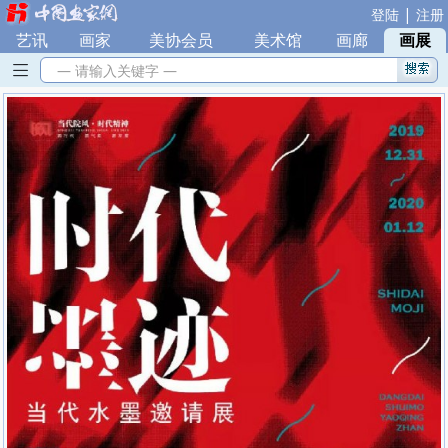
|
登陆
注册
艺讯
|
画家
|
美协会员
|
美术馆
|
画廊
|
画展
— 请输入关键字 —