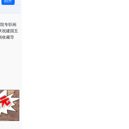
刮开
画院专职画
庆祝建国五
画收藏导