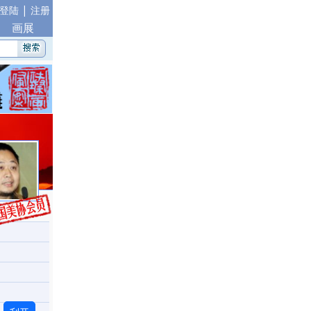
|
登陆
注册
画展