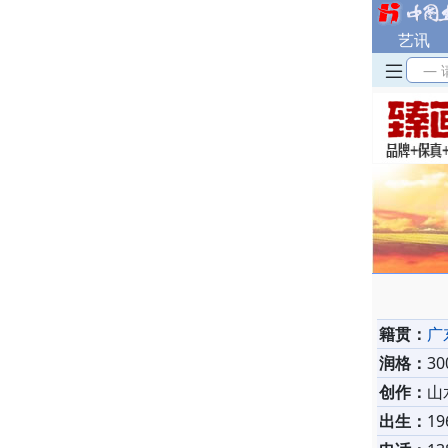
艺讯
— 
籍贯：
广
润格：
3
创作：
山
出生：
19