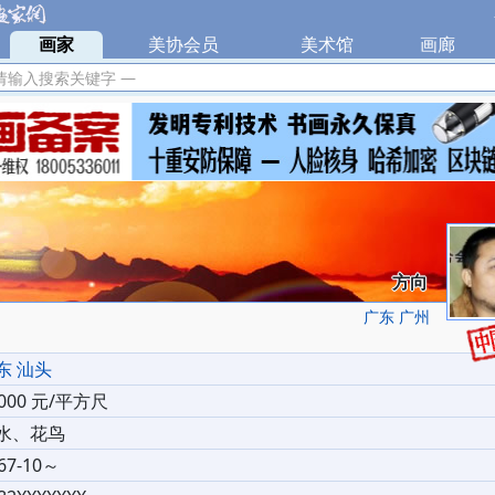
|
画家
|
美协会员
|
美术馆
|
画廊
|
请输入搜索关键字 —
方向
广东 广州
东 汕头
0000 元/平方尺
水、花鸟
67-10～