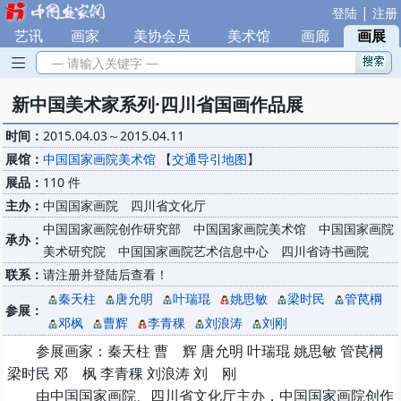
|
登陆
注册
艺讯
|
画家
|
美协会员
|
美术馆
|
画廊
|
画展
— 请输入关键字 —
新中国美术家系列·四川省国画作品展
时间：
2015.04.03～2015.04.11
展馆：
中国国家画院美术馆
【
交通导引地图
】
展品：
110 件
主办：
中国国家画院 四川省文化厅
中国国家画院创作研究部 中国国家画院美术馆 中国国家画院
承办：
美术研究院 中国国家画院艺术信息中心 四川省诗书画院
联系：
请注册并登陆后查看！
秦天柱
唐允明
叶瑞琨
姚思敏
梁时民
管苠棡
参展：
邓枫
曹辉
李青稞
刘浪涛
刘刚
参展画家：秦天柱 曹 辉 唐允明 叶瑞琨 姚思敏 管苠棡
梁时民 邓 枫 李青稞 刘浪涛 刘 刚
由中国国家画院、四川省文化厅主办，中国国家画院创作