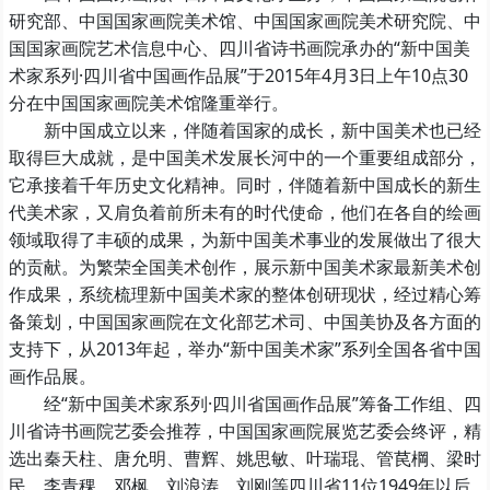
研究部、中国国家画院美术馆、中国国家画院美术研究院、中
国国家画院艺术信息中心、四川省诗书画院承办的“新中国美
术家系列·四川省中国画作品展”于2015年4月3日上午10点30
分在中国国家画院美术馆隆重举行。
新中国成立以来，伴随着国家的成长，新中国美术也已经
取得巨大成就，是中国美术发展长河中的一个重要组成部分，
它承接着千年历史文化精神。同时，伴随着新中国成长的新生
代美术家，又肩负着前所未有的时代使命，他们在各自的绘画
领域取得了丰硕的成果，为新中国美术事业的发展做出了很大
的贡献。为繁荣全国美术创作，展示新中国美术家最新美术创
作成果，系统梳理新中国美术家的整体创研现状，经过精心筹
备策划，中国国家画院在文化部艺术司、中国美协及各方面的
支持下，从2013年起，举办“新中国美术家”系列全国各省中国
画作品展。
经“新中国美术家系列·四川省国画作品展”筹备工作组、四
川省诗书画院艺委会推荐，中国国家画院展览艺委会终评，精
选出秦天柱、唐允明、曹辉、姚思敏、叶瑞琨、管苠棡、梁时
民、李青稞、邓枫、刘浪涛、刘刚等四川省11位1949年以后