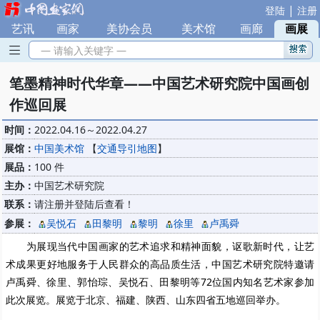
|
登陆
注册
艺讯
|
画家
|
美协会员
|
美术馆
|
画廊
|
画展
— 请输入关键字 —
笔墨精神时代华章——中国艺术研究院中国画创
作巡回展
时间：
2022.04.16～2022.04.27
展馆：
中国美术馆
【
交通导引地图
】
展品：
100 件
主办：
中国艺术研究院
联系：
请注册并登陆后查看！
参展：
吴悦石
田黎明
黎明
徐里
卢禹舜
为展现当代中国画家的艺术追求和精神面貌，讴歌新时代，让艺
术成果更好地服务于人民群众的高品质生活
，
中国艺术研究院特邀请
卢禹舜、徐里、郭怡琮、吴悦石、田黎明等
72
位
国内知名艺术家参加
此次展览。展览
于北京、福建、陕西、山东四省五地巡回
举办
。