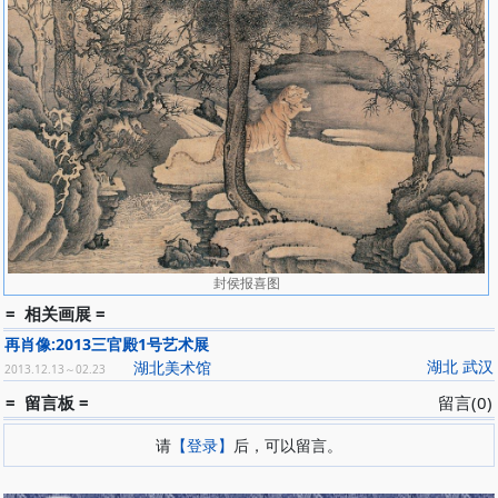
封侯报喜图
= 相关画展 =
再肖像:2013三官殿1号艺术展
湖北 武汉
湖北美术馆
2013.12.13～02.23
= 留言板 =
留言(0)
请
【登录】
后，可以留言。