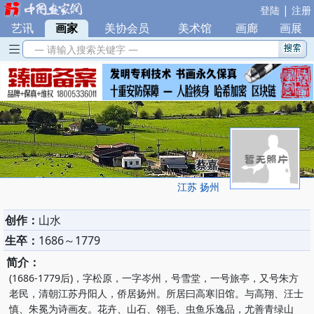
|
登陆
注册
艺讯
|
画家
|
美协会员
|
美术馆
|
画廊
|
画展
— 请输入搜索关键字 —
蔡嘉
江苏 扬州
创作：
山水
生卒：
1686～1779
简介：
(1686-1779后)，字松原，一字岑州，号雪堂，一号旅亭，又号朱方
老民，清朝江苏丹阳人，侨居扬州。所居曰高寒旧馆。与高翔、汪士
慎、朱冕为诗画友。花卉、山石、翎毛、虫鱼乐逸品，尤善青绿山