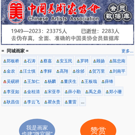
= 同城画家 =
更多...
郑板桥
石涛
蔡嘉
安玉民
罗聘
顾扬
陈忠南
金农
汪士慎
李鱓
高翔
徐邠
贺万里
刘南平
吴砚耕
王加仁
杨麟
董庆生
王板哉
薛锋
李亚如
金桂清
宋亚亭
薛小勤
禹之鼎
郑小珊
...
耿昌信
李云飞
瞿永贵
董雷
我是画家
赞赏
也建“微官网”