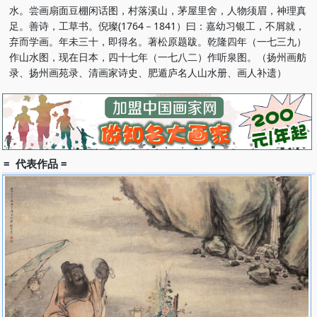
水。尝画扇面豆棚闲话图，村落溪山，茅屋里舍，人物须眉，神理真
足。善诗，工草书。倪璨(1764－1841）曰：嘉幼习银工，不屑就，
弃而学画。年未三十，即得名。著松原题跋。乾隆四年（一七三九）
作山水图，现在日本，四十七年（一七八二）作听泉图。（扬州画舫
录、扬州画苑录、清画家诗史、肥遁庐名人山水册、画人补遗）
= 代表作品 =