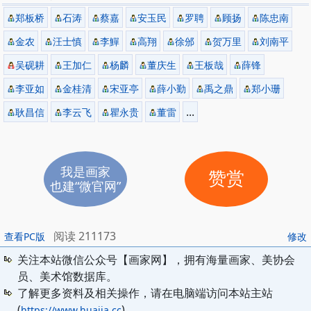
扬州职业大学教授。
郑板桥
石涛
蔡嘉
安玉民
罗聘
顾扬
陈忠南
金农
汪士慎
李鱓
高翔
徐邠
贺万里
刘南平
吴砚耕
王加仁
杨麟
董庆生
王板哉
薛锋
李亚如
金桂清
宋亚亭
薛小勤
禹之鼎
郑小珊
...
耿昌信
李云飞
瞿永贵
董雷
我是画家
赞赏
也建“微官网”
阅读 211173
查看PC版
修改
关注本站微信公众号【画家网】，拥有海量画家、美协会
员、美术馆数据库。
了解更多资料及相关操作，请在电脑端访问本站主站
(
)
https://www.huajia.cc