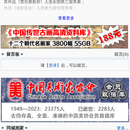
其作品《震后展新容》入选全国第三届美展；
作品《溢彩流金》入选第九届全国美展；
作品《今韵》入选第一届全国漆画展；
查看更多
作品《东方神鹿》入选第七届全国体育美展；
作品《牛气冲天》、《午夜旋律》等获江苏省优秀作品奖；
作品《飞雪迎春》、《鱼乐》、《荷塘秋鱼》、《洁露》、《阳春草
生》等被海内外美术馆，社会团体机构，
个人收藏。
1980年包装设计《千层锁》、《游标卡尺》分获第一届全国华东设
= 留言板 =
留言(0)
计大奖和第三届全国包装设计大奖。
请
【登录】
后，可以留言。
辞条编入《世界现代美术家辞典》二次编入“中国美术家”。
2006年入选《中国书画博览》（2006年最具收藏千里100家），
2007年出版作品集《美术家宋亚亭》。
近年来多次在全国举办个展并应邀赴海内外进行学术及书画交流。
现为：
中国美术家协会会员、
中国工艺美术学会会员、
中国壁画学会会员、
江苏省壁画学会秘书长、
江苏省徐悲鸿研究会常务理事、
= 同城画家 =
更多...
扬州市壁画研究会会长、