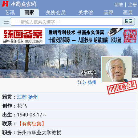
|
登陆
注册
艺讯
|
画家
|
美协会员
|
美术馆
|
画廊
|
画展
— 请输入搜索关键字 —
宋亚亭
江苏 扬州
籍贯：
江苏 扬州
创作：
花鸟
出生：
1940-08-17～
联系：
【有奖征集】
职务：
扬州市职业大学教授