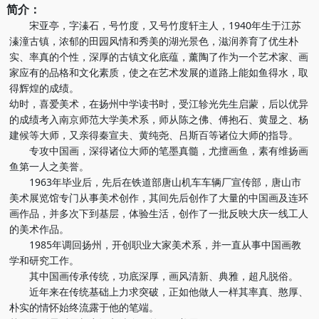
简介：
宋亚亭，字溱石，号竹度，又号竹度轩主人，1940年生于江苏
溱潼古镇，浓郁的田园风情和秀美的湖光景色，滋润养育了优生朴
实、率真的个性，深厚的古镇文化底蕴，薰陶了作为一个艺术家、画
家应有的品格和文化素质，使之在艺术发展的道路上能如鱼得水，取
得辉煌的成绩。
幼时，喜爱美术，在扬州中学读书时，受江轸光先生启蒙，后以优异
的成绩考入南京师范大学美术系，师从陈之佛、傅抱石、黄显之、杨
建候等大师，又亲得秦宣夫、黄纯尧、吕斯百等诸位大师的指导。
专攻中国画，深得诸位大师的笔墨真髓，尤擅画鱼，素有维扬画
鱼第一人之美誉。
1963年毕业后，先后在铁道部唐山机车车辆厂宣传部，唐山市
美术展览馆专门从事美术创作，其间先后创作了大量的中国画及连环
画作品，并多次下到基层，体验生活，创作了一批反映大庆一线工人
的美术作品。
1985年调回扬州，开创职业大家美术系，并一直从事中国画教
学和研究工作。
其中国画传承传统，功底深厚，画风清新、典雅，超凡脱俗。
近年来在传统基础上力求突破，正如他做人一样其率真、憨厚、
朴实的情怀始终流露于他的笔端。