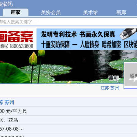
|
画家
|
美协会员
|
美术馆
|
画廊
|
请输入搜索关键字 —
谢刚
江苏 苏州
苏 苏州
000 元/平方尺
水、花鸟
67-08-08～