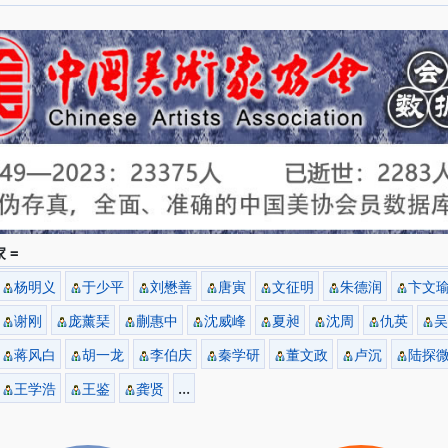
 =
杨明义
于少平
刘懋善
唐寅
文征明
朱德润
卞文
谢刚
庞薰琹
蒯惠中
沈威峰
夏昶
沈周
仇英
吴
蒋风白
胡一龙
李伯庆
秦学研
董文政
卢沉
陆探
...
王学浩
王鉴
龚贤