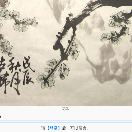
花鸟
=
请
【登录】
后，可以留言。