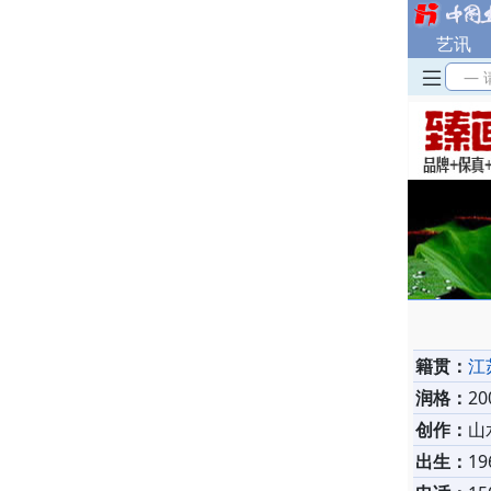
艺讯
— 
籍贯：
江
润格：
2
创作：
山
出生：
19