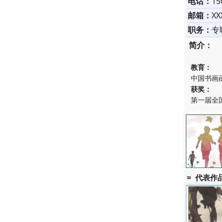
电话：
15
邮箱：
XX
职务：
专
简介：
教育：
中国书画
获奖：
第一届全
= 代表作品