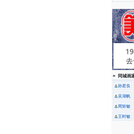
= 同城画家
孙君良
吴湖帆
周矩敏
王时敏