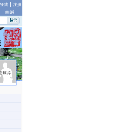
|
登陆
注册
画展