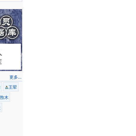
更多...
瑜
王翚
䍩木
微