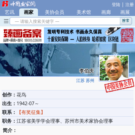
|
登陆
注册
艺讯
|
画家
|
美协会员
|
美术馆
|
画廊
|
画展
— 请输入搜索关键字 —
李伯庆
江苏 苏州
创作：
花鸟
出生：
1942-07～
联系：
【有奖征集】
职务：
江苏省美学学会理事、苏州市美术家协会理事
简介：