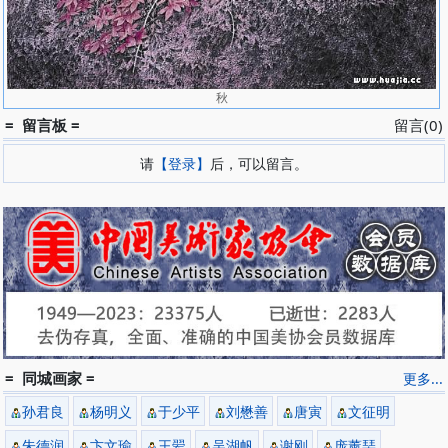
秋
= 留言板 =
留言(0)
请
【登录】
后，可以留言。
= 同城画家 =
更多...
孙君良
杨明义
于少平
刘懋善
唐寅
文征明
朱德润
卞文瑜
王翚
吴湖帆
谢刚
庞薰琹