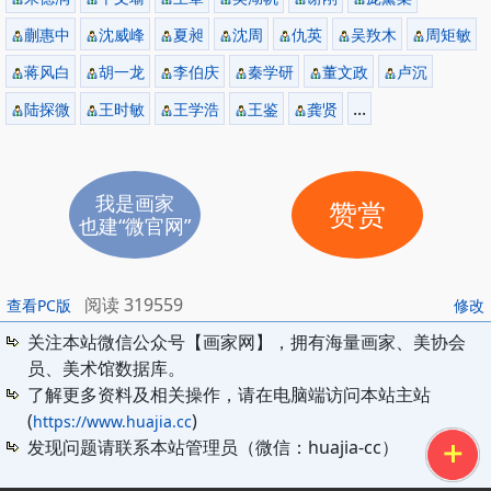
蒯惠中
沈威峰
夏昶
沈周
仇英
吴䍩木
周矩敏
蒋风白
胡一龙
李伯庆
秦学研
董文政
卢沉
...
陆探微
王时敏
王学浩
王鉴
龚贤
我是画家
赞赏
也建“微官网”
阅读 319559
查看PC版
修改
关注本站微信公众号【画家网】，拥有海量画家、美协会
员、美术馆数据库。
了解更多资料及相关操作，请在电脑端访问本站主站
(
)
https://www.huajia.cc
发现问题请联系本站管理员（微信：huajia-cc）