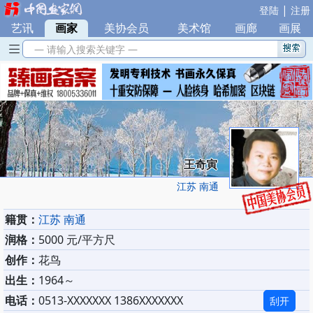
|
登陆
注册
艺讯
|
画家
|
美协会员
|
美术馆
|
画廊
|
画展
— 请输入搜索关键字 —
王奇寅
江苏 南通
籍贯：
江苏 南通
润格：
5000 元/平方尺
创作：
花鸟
出生：
1964～
电话：
0513-XXXXXXX 1386XXXXXXX
刮开