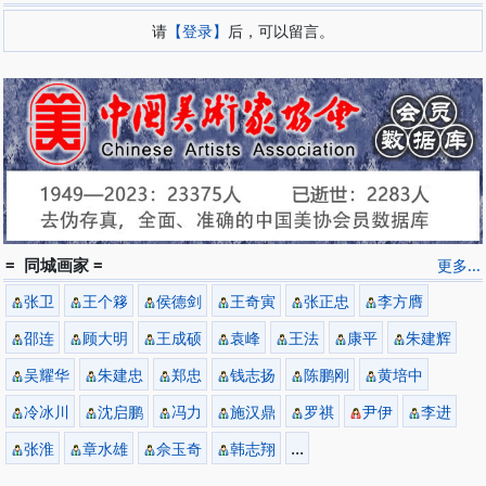
请
【登录】
后，可以留言。
= 同城画家 =
更多...
张卫
王个簃
侯德剑
王奇寅
张正忠
李方膺
邵连
顾大明
王成硕
袁峰
王法
康平
朱建辉
吴耀华
朱建忠
郑忠
钱志扬
陈鹏刚
黄培中
冷冰川
沈启鹏
冯力
施汉鼎
罗祺
尹伊
李进
...
张淮
章水雄
佘玉奇
韩志翔