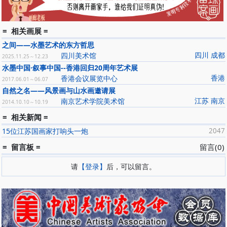
= 相关画展 =
之间——水墨艺术的东方哲思
四川 成都
四川美术馆
2025.11.25～12.23
水墨中国·叙事中国--香港回归20周年艺术展
香港
香港会议展览中心
2017.06.01～06.07
自然之名——风景画与山水画邀请展
江苏 南京
南京艺术学院美术馆
2014.10.10～10.19
= 相关新闻 =
15位江苏国画家打响头一炮
2047
= 留言板 =
留言(0)
请
【登录】
后，可以留言。