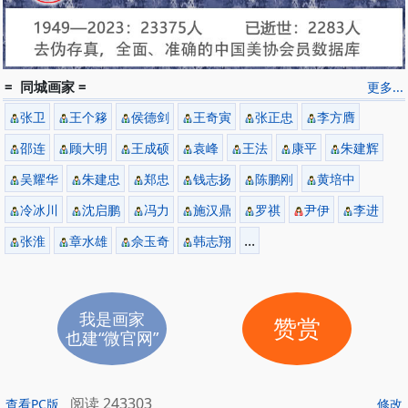
= 同城画家 =
更多...
张卫
王个簃
侯德剑
王奇寅
张正忠
李方膺
邵连
顾大明
王成硕
袁峰
王法
康平
朱建辉
吴耀华
朱建忠
郑忠
钱志扬
陈鹏刚
黄培中
冷冰川
沈启鹏
冯力
施汉鼎
罗祺
尹伊
李进
...
张淮
章水雄
佘玉奇
韩志翔
我是画家
赞赏
也建“微官网”
阅读 243303
查看PC版
修改