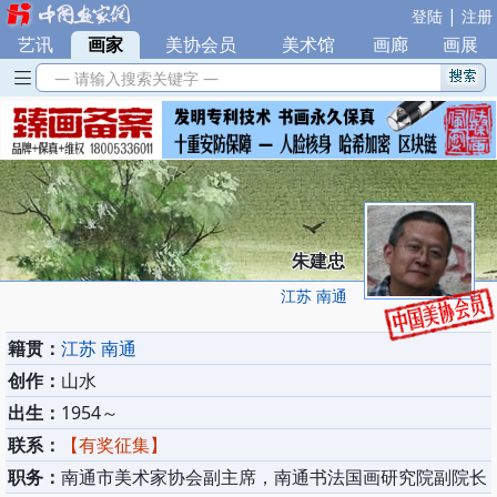
|
登陆
注册
艺讯
|
画家
|
美协会员
|
美术馆
|
画廊
|
画展
— 请输入搜索关键字 —
朱建忠
江苏 南通
籍贯：
江苏 南通
创作：
山水
出生：
1954～
联系：
【有奖征集】
职务：
南通市美术家协会副主席，南通书法国画研究院副院长