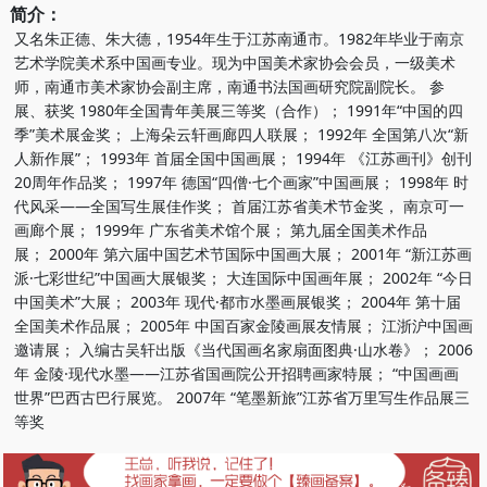
简介：
又名朱正德、朱大德，1954年生于江苏南通市。1982年毕业于南京
艺术学院美术系中国画专业。现为中国美术家协会会员，一级美术
师，南通市美术家协会副主席，南通书法国画研究院副院长。 参
展、获奖 1980年全国青年美展三等奖（合作）； 1991年“中国的四
季”美术展金奖； 上海朵云轩画廊四人联展； 1992年 全国第八次“新
人新作展”； 1993年 首届全国中国画展； 1994年 《江苏画刊》创刊
20周年作品奖； 1997年 德国“四僧·七个画家”中国画展； 1998年 时
代风采——全国写生展佳作奖； 首届江苏省美术节金奖， 南京可一
画廊个展； 1999年 广东省美术馆个展； 第九届全国美术作品
展； 2000年 第六届中国艺术节国际中国画大展； 2001年 “新江苏画
派·七彩世纪”中国画大展银奖； 大连国际中国画年展； 2002年 “今日
中国美术”大展； 2003年 现代·都市水墨画展银奖； 2004年 第十届
全国美术作品展； 2005年 中国百家金陵画展友情展； 江浙沪中国画
邀请展； 入编古吴轩出版《当代国画名家扇面图典·山水卷》； 2006
年 金陵·现代水墨——江苏省国画院公开招聘画家特展； “中国画画
世界”巴西古巴行展览。 2007年 “笔墨新旅”江苏省万里写生作品展三
等奖