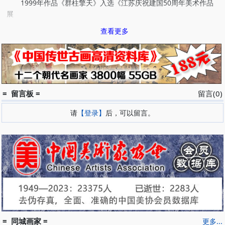
1999年作品《群柱擎天》入选《江苏庆祝建国50周年美术作品
展
2001年作品入选《江苏省庆祝建党80周年美术作品展》
查看更多
2001年作品参加《常州画院作品展》(中国美术馆)
2004年赴台湾参加《常州书画名家特展》(台北中山纪念馆)
1988年在南京博物院举办《戴德培中国画作品展》
中国画作品多次发表于《书与画》、《美术报》、《江苏画
刊》、《艺术中国》等杂志。
= 留言板 =
留言(0)
请
【登录】
后，可以留言。
= 同城画家 =
更多...