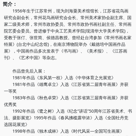
简介：
1956年生于江苏常州，现为刘海粟美术馆馆长，江苏省花鸟画
研究会副会长，常州花鸟画研究会会长、常州美术家协会副主席、国
家二级美术师，常州市政协委员、常州市政协书画社副主任、常州画
院艺委会委员。曾进修于中央工艺美术学院(现清华大学美术学院)，
受教于张仃、张世简、侯德昌教授。曾经赴台湾参加《常州书画名家
特展》(台北中山纪念馆)，在南京博物院举办《戴德培中国画作品
展》，中国画作品多次发表于《书与画》、《美术报》、《江苏画
刊》、《艺术中国》等杂志。
作品曾先后入展：
1981年作品《东风第一枝》入选《中华体育之光展览》
1981年作品《雄鹰卓立》入选《江苏省第二届青年画展》并获
一等奖
1983年作品《秋色卓荣》入选《江苏省第三届青年画展》并获
优秀奖
1992年作品《鹭之树》入选《纪念“讲话”50周年江苏省美术、书
法、摄影展览》1995年作品《春风拂槛露华浓》入选《全国牡丹竞
选国花展览》
1998年作品《独木成林》入选《时代风采—全国写生画展》