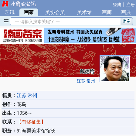
|
登陆
注册
艺讯
|
画家
|
美协会员
|
美术馆
|
画廊
|
画展
— 请输入搜索关键字 —
戴德培
江苏 常州
籍贯：
江苏 常州
创作：
花鸟
出生：
1956～
联系：
【有奖征集】
职务：
刘海粟美术馆馆长