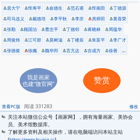
居大宁
恽寿平
俞德生
范石甫
恽南田
丁德源
司马连义
戴德培
李平秋
李庆
房师田
黄喜荣
张勤
顾国治
曹忠平
丁德邻
蒋晓林
周蕴华
周俊炜
江可群
莫树滋
丁楼辰
朱富平
李广才
...
张德俊
徐孅
魏华邦
言亢达
吉成方
徐善
我是画家
赞赏
也建“微官网”
阅读 331283
查看PC版
修改
关注本站微信公众号【画家网】，拥有海量画家、美协会
员、美术馆数据库。
了解更多资料及相关操作，请在电脑端访问本站主站
(
)
https://www.huajia.cc