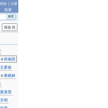
|
登陆
注册
画展
筛选
群
恽南田
王爱俊
蒋晓林
亮
黄喜荣
天明