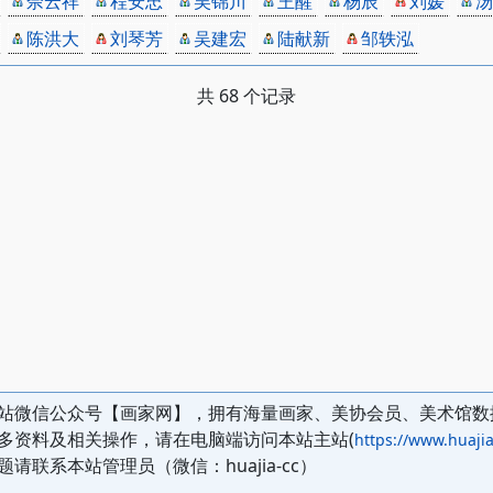
佘云祥
程安忠
吴锦川
王醒
杨辰
刘媛
汤
陈洪大
刘琴芳
吴建宏
陆献新
邹轶泓
共 68 个记录
站微信公众号【画家网】，拥有海量画家、美协会员、美术馆数
多资料及相关操作，请在电脑端访问本站主站(
https://www.huajia
题请联系本站管理员（微信：huajia-cc）