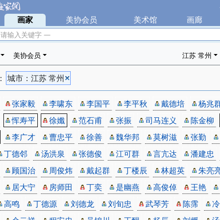
|
画家
|
美协会员
|
美术馆
|
画廊
|
 请输入关键字 —
美协会员
江苏 常州
：
城市：江苏 常州
张家毅
李啸东
李国平
李平秋
戴德培
杨兆
恽寿平
徐孅
范石甫
张振
司马连义
陈金柳
李广才
曹忠平
徐善
魏华邦
莫树滋
张勤
丁德邻
汤洪泉
张德俊
江可群
言亢达
潘建忠
顾国治
周俊炜
戴起群
丁楼辰
林超英
朱亮
居大宁
房师田
丁奕
是幽燕
高俊倬
王艳
高鸣
丁德源
刘德龙
刘旬忠
武琴芳
陈霈
冷