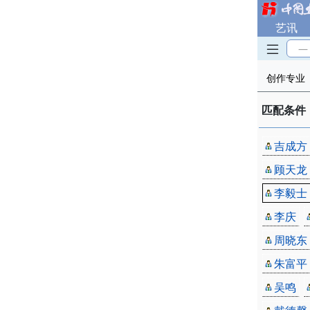
艺讯
—
创作专业
匹配条件
吉成方
顾天龙
李毅士
李庆
周晓东
朱富平
吴鸣