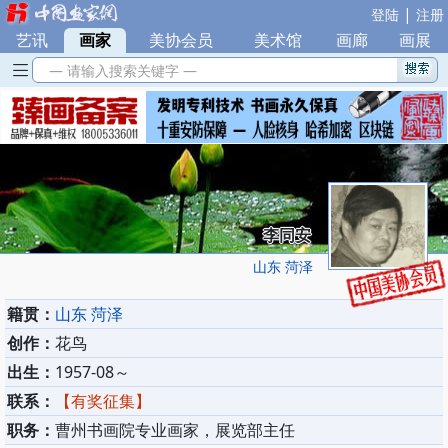
|
登陆
注册
艺讯
|
画家
|
美协会员
|
美术馆
|
画廊
|
画展
— 请输入搜索关键字 —
李同安
山东 菏泽
籍贯：
山东 菏泽
创作：
花鸟
出生：
1957-08～
联系：
【有奖征集】
职务：
曹州书画院专业画家，展览部主任