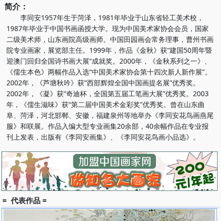
简介：
李同安1957年生于菏泽，1981年毕业于山东省轻工美术校，
1987年毕业于中国书画函授大学。现为中国美术家协会会员，国家
二级美术师，山东画院高级画师。中国田园画会常务理事，曹州书画
院专业画家，展览部主任。1999年，作品《金秋》获“建国50周年暨
迎澳门回归全国诗书画大展”成就奖。2000年，《金秋系列之一》、
《儒生本色》两幅作品入选“中国美术家协会第十四次新人新作展”。
2002年，《芦塘秋吟》获“西部辉煌全国中国画提名展”优秀奖。
2002年，《凝》获“奇迪杯，全国第五届工笔画大展”优秀奖。2003
年，《儒生滋味》获“第二届中国美术金彩奖”优秀奖。曾在山东曲
阜、菏泽，河北邯郸、安徽，福建泉州等地举办《李同安花鸟画燕尾
服》和联展。作品入编大型专业画集20余部，40余幅作品在专业报
刊上发表，出版有《李同安画集》、《李同安花鸟画小品选》。
= 代表作品 =