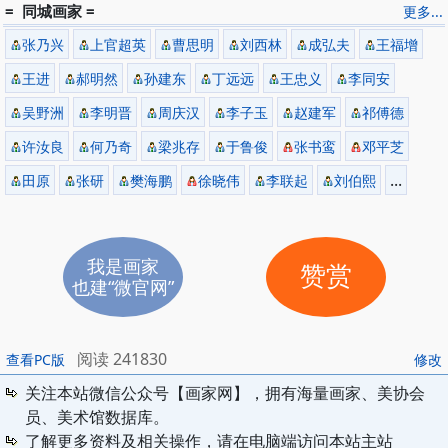
= 同城画家 =
更多...
张乃兴
上官超英
曹思明
刘西林
成弘夫
王福增
王进
郝明然
孙建东
丁远远
王忠义
李同安
吴野洲
李明晋
周庆汉
李子玉
赵建军
祁傅德
许汝良
何乃奇
梁兆存
于鲁俊
张书鸾
邓平芝
...
田原
张研
樊海鹏
徐晓伟
李联起
刘伯熙
我是画家
赞赏
也建“微官网”
阅读 241830
查看PC版
修改
关注本站微信公众号【画家网】，拥有海量画家、美协会
员、美术馆数据库。
了解更多资料及相关操作，请在电脑端访问本站主站