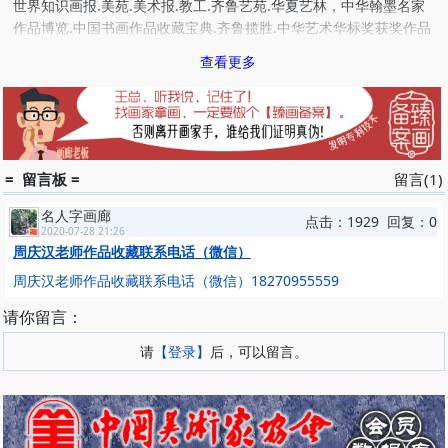
世界知识画报.美苑.美术报.教工.齐鲁艺苑.华夏艺林，中华翰墨名家
作品博览.中国书画作品收藏宝典.齐鲁揽胜.中华艺术华标奖获奖作品
集.2002年全国老年书画大赛作品集.全国当代名人名作精品集.走向世
查看更多
界的中国.中国书画藏典获一等奖，该书认定收藏润格为15000
元/m2.作品还入选中华世纪艺术家作品博览获金奖.古国丹青画卷.翰
墨风华.21世纪中国书画名家作品经典.翰墨中国.中华当代书画名家作
品风采录获优秀奖.生命之光中华百家书画作品集.祥和中国文化艺术
卷.中华功勋人物等书。作品被加拿大海外中国书画研究协会.中国画
= 留言板 =
留言(1)
研究院.江苏画刊编辑部.武汉画院.宁夏博物馆.广东省中山市艺术馆.
当代书画研究会等单位收藏。论文回到大自然的怀抱.气韵生动的审
名人字画廊
点击：1929 回复：0
美特性及时代演变.在文化月刊.齐鲁艺苑等刊物上发表。山东省电视
2020-07-28 21:26
台在文苑览胜栏目作了介绍。
周庆汉老师作品收藏联系电话（微信）
周庆汉老师作品收藏联系电话（微信）18270955559
请你留言：
请
【登录】
后，可以留言。