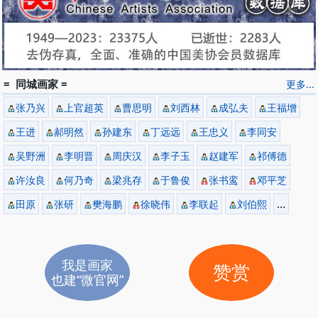
= 同城画家 =
更多...
张乃兴
上官超英
曹思明
刘西林
成弘夫
王福增
王进
郝明然
孙建东
丁远远
王忠义
李同安
吴野洲
李明晋
周庆汉
李子玉
赵建军
祁傅德
许汝良
何乃奇
梁兆存
于鲁俊
张书鸾
邓平芝
...
田原
张研
樊海鹏
徐晓伟
李联起
刘伯熙
我是画家
赞赏
也建“微官网”