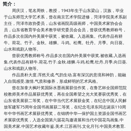
简介：
周庆汉，笔名周铁，教授，1943年生于山东梁山，汉族，毕业
于山东师范大学艺术系，曾在南京艺术学院进修，菏泽学院美术系副
主任，菏泽市政协委员，山东省画院高级画师，中国美术家协会会
员，山东省教育学会美术教学研究委员会会员，曾获优秀教师称号，
作品多次在国内外美展中获奖，被收藏。入选画集。代表作品有耕
牛。荷花。竹子。金秋。雄狮。斗鸡。松鹰。牡丹。月季。向日葵。
山水和戏剧人物等。
曾获优秀教师称号.作品多次在国内外美展中获奖.被收藏.入选画
集.代表作品有耕牛.荷花.竹子.金秋.雄狮.斗鸡.松鹰.牡丹.月季.向日葵.
山水和戏剧人物等。
作品质朴大度.浑然天成.气韵生动.富有深沉的意境和神韵，能融
入自我感受.激情.气质和修养，形成鲜明的艺术风格。
曾在加拿大枫叶奖国际水墨画展获佳作奖，在鲁艺杯全国师范院
校教师美术作品展获优秀奖，再在全国希望之光大奖赛获优秀奖，在
山东省美展获二等奖，在中华当代艺术展获金奖，在纪念中国人民解
放军建军75周年全国书画展获二等奖，在纪念毛泽东同志诞辰110周
年中华书画艺术展获优秀奖，在锦绣中华—保护国土资源全国书画艺
术展获优秀奖，入选全国第六届花鸟邀请展和当代中国花鸟画集.中
国美术家.中国艺术收藏年鉴.美术.江苏画刊.文化月刊.中国美术教育.