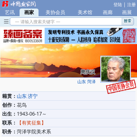
|
登陆
注册
艺讯
|
画家
|
美协会员
|
美术馆
|
画廊
|
画展
— 请输入搜索关键字 —
周庆汉
山东 菏泽
籍贯：
山东 济宁
创作：
花鸟
出生：
1943-06-17～
联系：
【有奖征集】
职务：
菏泽学院美术系