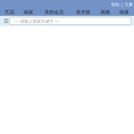
|
登陆
注册
艺讯
|
画家
|
美协会员
|
美术馆
|
画廊
|
画展
— 请输入搜索关键字 —