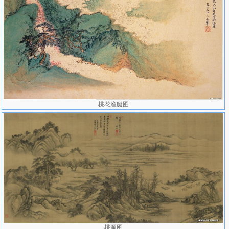
桃花渔艇图
桃源图