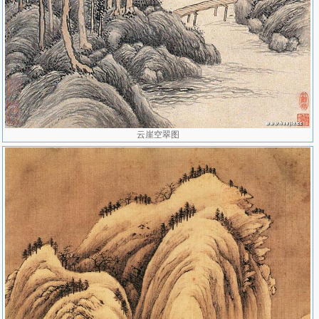
云崖空翠图