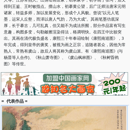
得到王鉴、王时敏指点。擅山水，初摹黄公望，后广泛师法唐宋元明
诸家，转益多师，加以发展变化，形成个人风貌。曾说“以元人笔
墨，运宋人丘壑，而泽以唐人气韵，乃为大成”。其画笔墨功底深
厚，长于摹古，几可乱真，但又能不为成法所囿，部分作品富有写生
意趣，构图多变，勾勒皴擦渲染得法，格调明快。在四王中比较突
出。其画在清代极负盛名，康熙三十年奉诏绘制《康熙南巡图》，3
年完成，得到皇帝的褒奖，被视为画之正宗，追随者甚众，因他为常
熟人，常熟有虞山，故后人将其称为虞山派。有《康熙南巡图》(与
杨晋等人合作)、《秋山萧寺图》、《虞山枫林图》、《秋树昏鸦
图》等传世。
= 代表作品 =