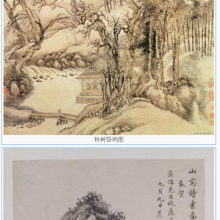
秋树昏鸦图