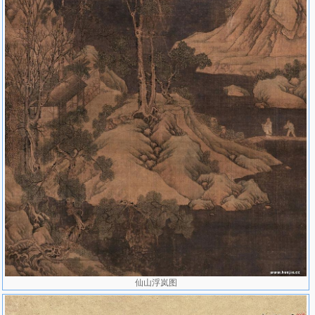
仙山浮岚图