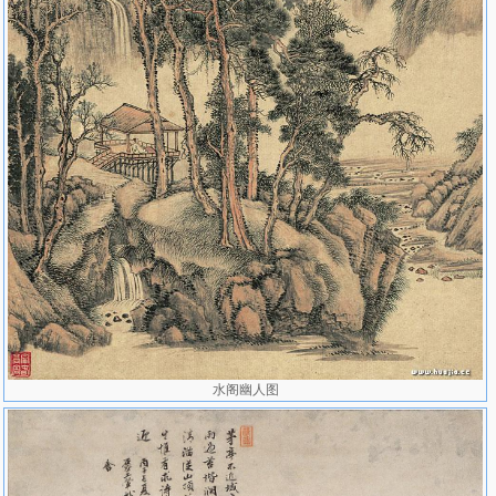
水阁幽人图