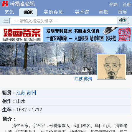
|
登陆
注册
艺讯
|
画家
|
美协会员
|
美术馆
|
画廊
|
画展
— 请输入搜索关键字 —
王翚
江苏 苏州
籍贯：
江苏 苏州
创作：
山水
生卒：
1632～1717
简介：
清代画家。字石谷，号耕烟散人、剑门樵客、乌目山人、清晖老
人等。江苏常熟人。出身绘画世家，幼承家学，初学画于张珂，后又