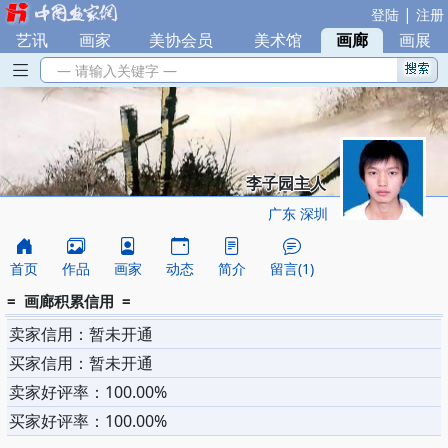
|
登陆
注册
艺讯
|
画家
|
美协会员
|
美术馆
|
画廊
|
画展
— 请输入关键字 —
李子园主人
广东 深圳
首页
作品
画家
动态
简介
留言(1)
= 画廊积累信用 =
卖家信用：暂未开通
买家信用：暂未开通
卖家好评率：100.00%
买家好评率：100.00%