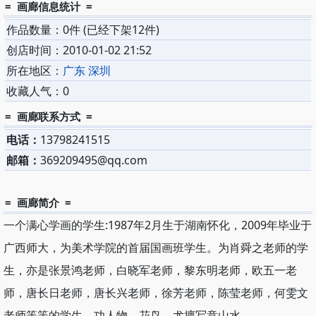
= 画廊信息统计 =
作品数量：0件 (已经下架12件)
创店时间：2010-01-02 21:52
所在地区：
广东 深圳
收藏人气：0
= 画廊联系方式 =
电话：
13798241515
邮箱：
369209495@qq.com
= 画廊简介 =
一个满心学画的学生:1987年2月生于湖南怀化，2009年毕业于
广西师大，为美术学院的首届国画班学生。为肖舜之老师的学
生，亦是张景鸿老师，白晓军老师，黎东明老师，欧五一老
师，唐长日老师，唐长兴老师，徐芳老师，陈莹老师，何雯文
老师等等的学生。功人物，花鸟，尤擅写意山水。