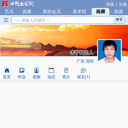
|
登陆
注册
艺讯
|
画家
|
美协会员
|
美术馆
|
画廊
|
画展
— 请输入关键字 —
李子园主人
广东 深圳
首页
作品
画家
动态
简介
留言(1)