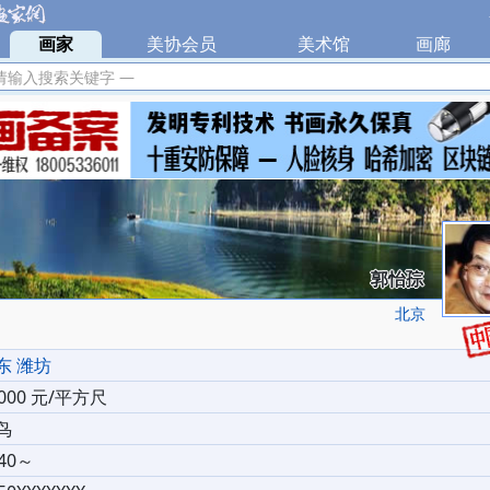
|
画家
|
美协会员
|
美术馆
|
画廊
|
请输入搜索关键字 —
郭怡孮
北京
东 潍坊
0000 元/平方尺
鸟
40～