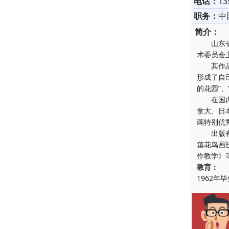
电话：
13
职务：
中
简介：
山东省潍
术委员会
其作品融
形成了自
的花园”、
在国内、
拿大、日
画特别优
出版有《
蕖花鸟画
作教学》
教育：
1962年