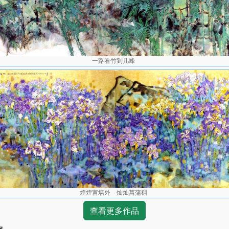
一路看竹到几峰
煌煌宫墙外 灿灿菖蒲稠
查看更多作品