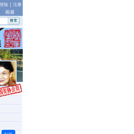
|
登陆
注册
画展