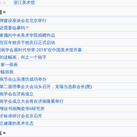
浙江美术馆
1.15
 =
牌建设座谈会在北京举行
还需要临摹吗？
家属向中央美术学院捐赠作品
院百年校庆于校庆日正式启动
国画学会展时代华章·2018”在中国美术馆开幕
的这幅画，何止一个俗字
名家一俗画
一幅俗画
画节在山东潍坊成功举办
第二届理事会大会汕头召开，龙瑞当选新会长(图)
画学会在济南成立
画学会成立大会将在济南隆重举行
增设书画陶瓷等6研究所
才标准研讨会在京召开
立健康的美术生态
 =