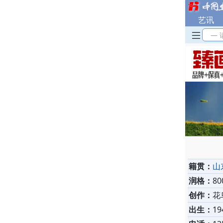
艺讯
— 
籍贯：
山
润格：
8
创作：
花
出生：
19