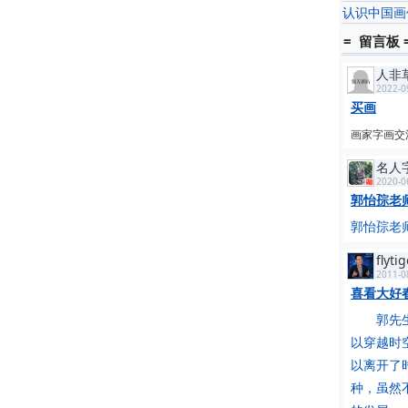
认识中国画
= 留言板 
人非
2022-0
买画
画家字画交流（
名人
2020-0
郭怡孮老师
郭怡孮老师
flyti
2011-0
喜看大好
郭先生是
以穿越时
以离开了
种，虽然