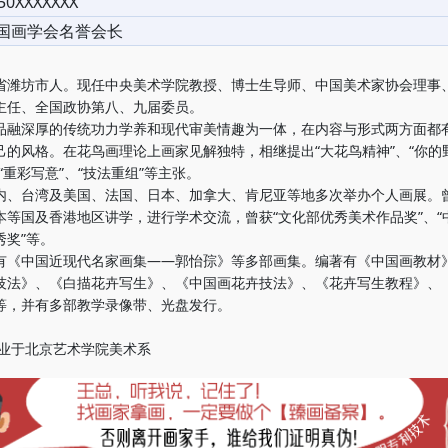
50XXXXXXX
国画学会名誉会长
坊市人。现任中央美术学院教授、博士生导师、中国美术家协会理事
主任、全国政协第八、九届委员。
深厚的传统功力学养和现代审美情趣为一体，在内容与形式两方面都
己的风格。在花鸟画理论上画家见解独特，相继提出“大花鸟精神”、“你的
“重彩写意”、“技法重组”等主张。
台湾及美国、法国、日本、加拿大、肯尼亚等地多次举办个人画展。
本等国及香港地区讲学，进行学术交流，曾获“文化部优秀美术作品奖”、“
秀奖”等。
中国近现代名家画集——郭怡孮》等多部画集。编著有《中国画教材
技法》、《白描花卉写生》、《中国画花卉技法》、《花卉写生教程》、
等，并有多部教学录像带、光盘发行。
毕业于北京艺术学院美术系