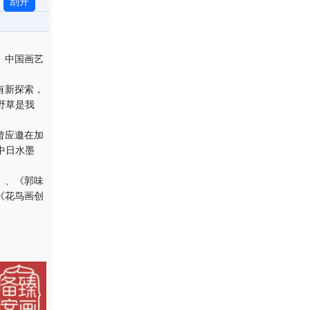
刮开
、中国画艺
有新探索，
野草是我
曾应邀在加
中日水墨
》、《郭味
《花鸟画创