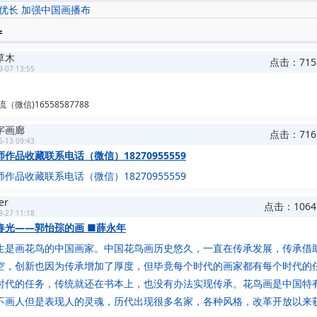
优长 加强中国画播布
=
草木
点击：715
9-07 13:55
微信)16558587788
字画廊
点击：716
6-13 09:43
作品收藏联系电话（微信）18270955559
作品收藏联系电话（微信）18270955559
ger
点击：106
8-27 11:18
春光——郭怡孮的画 ■薛永年
画花鸟的中国画家。中国花鸟画历史悠久，一直在传承发展，传承借
空，创新也因为传承增加了厚度，但毕竟每个时代的画家都有每个时代的
时代的任务，传统就还在书本上，也没有办法实现传承。花鸟画是中国特
不画人但是表现人的灵魂，历代出现很多名家，各种风格，改革开放以来