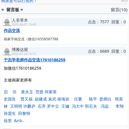
画派是可以打造的！
905
= 留言板 =
留言(10)
人非草木
点击：7577 回复：0
2022-09-07 13:40
作品交流
画家字画交流（微信)16558587788
博雅达观
点击：6689 回复：0
2022-07-28 15:15
于志学老师作品交流17610186259
加微信17610186259
主做画家老师有
启 功 黄永玉 范曾 何家英
史国良 贾又福 赵建成 袁武 南海岩 任重 陈平 娄师白 韩美
林 王明明 许麟庐 石齐 罗中立 王镛 冯大中 郭石夫 冯远 李翔
孙震生 田黎明
徐里 &nb..