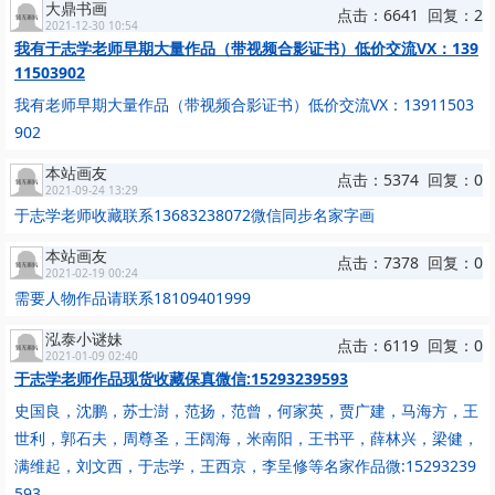
大鼎书画
点击：6641 回复：2
2021-12-30 10:54
我有于志学老师早期大量作品（带视频合影证书）低价交流VX：139
11503902
我有老师早期大量作品（带视频合影证书）低价交流VX：13911503
902
本站画友
点击：5374 回复：0
2021-09-24 13:29
于志学老师收藏联系13683238072微信同步名家字画
本站画友
点击：7378 回复：0
2021-02-19 00:24
需要人物作品请联系18109401999
泓泰小谜妹
点击：6119 回复：0
2021-01-09 02:40
于志学老师作品现货收藏保真微信:15293239593
史国良，沈鹏，苏士澍，范扬，范曾，何家英，贾广建，马海方，王
世利，郭石夫，周尊圣，王阔海，米南阳，王书平，薛林兴，梁健，
满维起，刘文西，于志学，王西京，李呈修等名家作品微:15293239
593