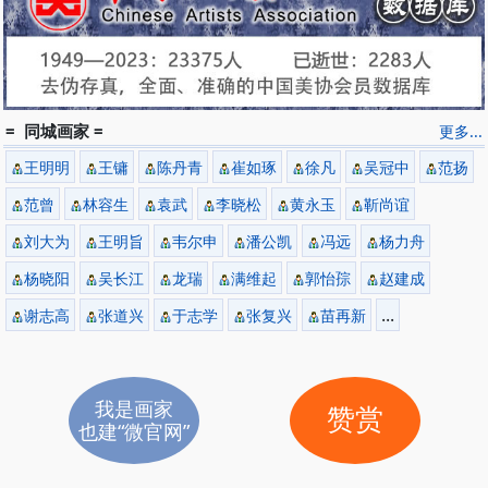
= 同城画家 =
更多...
王明明
王镛
陈丹青
崔如琢
徐凡
吴冠中
范扬
范曾
林容生
袁武
李晓松
黄永玉
靳尚谊
刘大为
王明旨
韦尔申
潘公凯
冯远
杨力舟
杨晓阳
吴长江
龙瑞
满维起
郭怡孮
赵建成
...
谢志高
张道兴
于志学
张复兴
苗再新
我是画家
赞赏
也建“微官网”