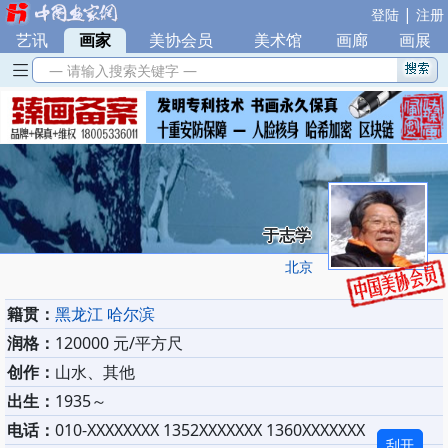
|
登陆
注册
艺讯
|
画家
|
美协会员
|
美术馆
|
画廊
|
画展
— 请输入搜索关键字 —
于志学
北京
籍贯：
黑龙江 哈尔滨
润格：
120000 元/平方尺
创作：
山水、其他
出生：
1935～
电话：
010-XXXXXXXX 1352XXXXXXX 1360XXXXXXX
刮开