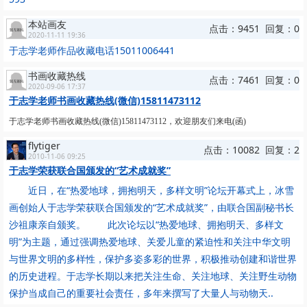
本站画友
点击：9451 回复：0
2020-11-11 19:36
于志学老师作品收藏电话15011006441
书画收藏热线
点击：7461 回复：0
2020-09-06 17:37
于志学​老师书画收藏热线(微信)15811473112
于志学
老师书画收藏热线(微信)15811473112，欢迎朋友们来电(函)
flytiger
点击：10082 回复：2
2010-11-06 09:25
于志学荣获联合国颁发的“艺术成就奖”
近日，在“热爱地球，拥抱明天，多样文明”论坛开幕式上，冰雪
画创始人于志学荣获联合国颁发的“艺术成就奖”，由联合国副秘书长
沙祖康亲自颁奖。 此次论坛以“热爱地球、拥抱明天、多样文
明”为主题，通过强调热爱地球、关爱儿童的紧迫性和关注中华文明
与世界文明的多样性，保护多姿多彩的世界，积极推动创建和谐世界
的历史进程。于志学长期以来把关注生命、关注地球、关注野生动物
保护当成自己的重要社会责任，多年来撰写了大量人与动物天..