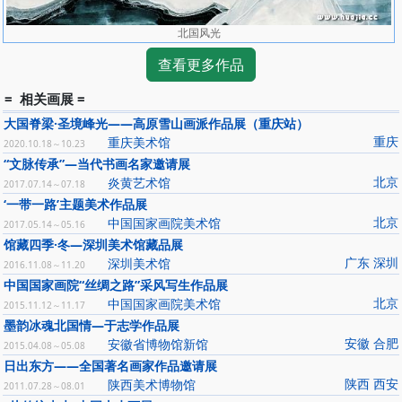
北国风光
查看更多作品
= 相关画展 =
大国脊梁·圣境峰光——高原雪山画派作品展（重庆站）
重庆
重庆美术馆
2020.10.18～10.23
“文脉传承”—当代书画名家邀请展
北京
炎黄艺术馆
2017.07.14～07.18
‘一带一路’主题美术作品展
北京
中国国家画院美术馆
2017.05.14～05.16
馆藏四季·冬—深圳美术馆藏品展
广东 深圳
深圳美术馆
2016.11.08～11.20
中国国家画院“丝绸之路”采风写生作品展
北京
中国国家画院美术馆
2015.11.12～11.17
墨韵冰魂北国情—于志学作品展
安徽 合肥
安徽省博物馆新馆
2015.04.08～05.08
日出东方——全国著名画家作品邀请展
陕西 西安
陕西美术博物馆
2011.07.28～08.01