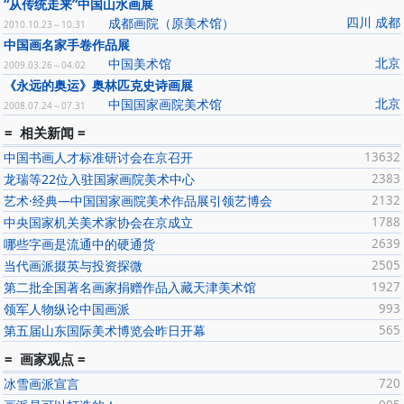
“从传统走来”中国山水画展
四川 成都
成都画院（原美术馆）
2010.10.23～10.31
中国画名家手卷作品展
北京
中国美术馆
2009.03.26～04.02
《永远的奥运》奥林匹克史诗画展
北京
中国国家画院美术馆
2008.07.24～07.31
= 相关新闻 =
中国书画人才标准研讨会在京召开
13632
龙瑞等22位入驻国家画院美术中心
2383
艺术·经典—中国国家画院美术作品展引领艺博会
2132
中央国家机关美术家协会在京成立
1788
哪些字画是流通中的硬通货
2639
当代画派掇英与投资探微
2505
第二批全国著名画家捐赠作品入藏天津美术馆
1927
领军人物纵论中国画派
993
第五届山东国际美术博览会昨日开幕
565
= 画家观点 =
冰雪画派宣言
720