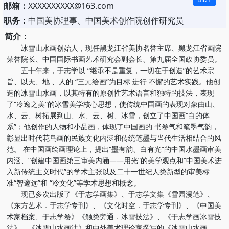
邮箱：
XXXXXXXXXX@163.com
职务：
中国美协理事、中国美术创作院创作研究员
简介：
冰雪山水画创始人，现任黑龙江省美协名誉主席、黑龙江省画院
荣誉院长、中国国际书画艺术研究会副会长、第九届全国政协委员。
五十年来，于志学以 “继承不是重复，一切在于创造”的艺术宗
旨、以天、地 、人的 “三元绘画”为目标 进行 不懈的艺术实践。他创
造的冰雪山水画，以其特有的原创性艺术语言和独特的技法，表现
了“冷逸之美”的冰雪美学核心思想，使传统中国画的表现对象由山、
水、云、树拓展到山、水、云、树、冰雪，创立了中国画“白的体
系”；他创作的人物和小品画，体现了中国画的 书卷气和笔墨气韵，
彰显出时代花鸟画的民族文化内涵和传统笔墨与当代生活相结合的风
范。 在中国画绘画理论上，提出“墨有韵、白有光”的中国水墨画审美
内涵、“创建中国画第三审美内涵――用光”的美学观点和“中国美术进
入新传统主义时代”的学术主张以及二十一世纪人类新型的审美标
准“智邃远”和 “冷文化”等学术思想和概念。
现已多次出版了《于志学画集》、于志学文集《雪园漫笔》、
《东方艺术．于志学专刊》、《文化时空．于志学专刊》、《中国美
术家档案、于志学卷》《触类旁通．冰雪技法》、《于志学画冰雪技
法》、《冰雪山水画法》和中外美术理论家撰写的《冰雪山水画