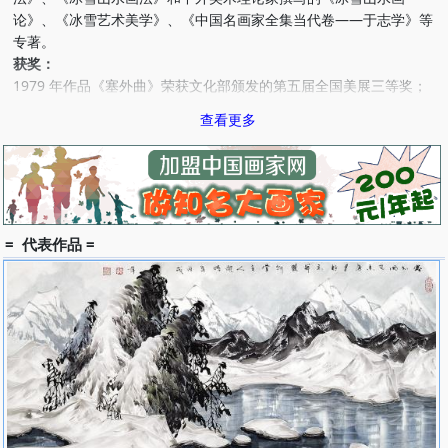
论》、《冰雪艺术美学》、《中国名画家全集当代卷――于志学》等
专著。
获奖：
1979 年作品《塞外曲》荣获文化部颁发的第五届全国美展三等奖；
1983 年被英国伦敦国际出版中心收入《世界名人录》；
查看更多
1987 年获美国国际传记研究院授予的金钥匙奖牌和终生荣誉勋章；
1990 年作品《杳古清魂》获美国首届国际艺术大赛绘画类一等奖；
1992 年作品《雪月送粮图》获中国美协颁发的金奖；
1995 年获中国艺术研究院美术研究所颁发的“中国画学术精诚奖”。
1997 年作品《牧鹿女》获文化部、中国诗书画院颁发的《全国中国
画人物画展》铜奖；
= 代表作品 =
2004 年被中国艺术研究院授予“黄宾虹奖”，
2006 年荣获黑龙江省委宣传部颁发的“文艺终生成就奖”。