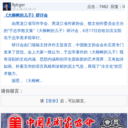
flytiger
点击：7482 回复：0
2012-06-28 09:19
《大柳树的儿子》研讨会
由黑龙江省写作学会、黑龙江省作家协会、散文创作委员会主办
的“于志学散文集”《大柳树的儿子》研讨会，6月17日在哈尔滨太阳
岛于志学美术馆举行。
研讨会由门瑞瑜主持并作主旨发言，中国散文协会会长石英专门
发来了贺信。会上大家一致认为，于志学著作的《大柳树的儿子》既
有深刻的文化内涵、思想内涵和别开生面崭新的艺术境界，又有如诗
如画、朴素无华的语言风格和浓郁的泥土气息，再现了“冷文化”的艺
术魅力。
据悉，《大柳树..
请你留言：
请
【登录】
后，可以留言。