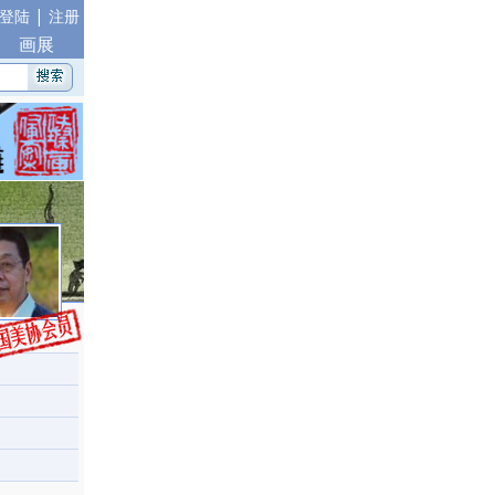
|
登陆
注册
画展