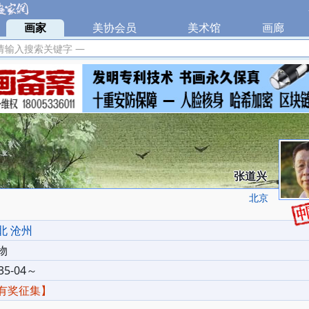
|
画家
|
美协会员
|
美术馆
|
画廊
|
请输入搜索关键字 —
张道兴
北京
北 沧州
物
35-04～
有奖征集】