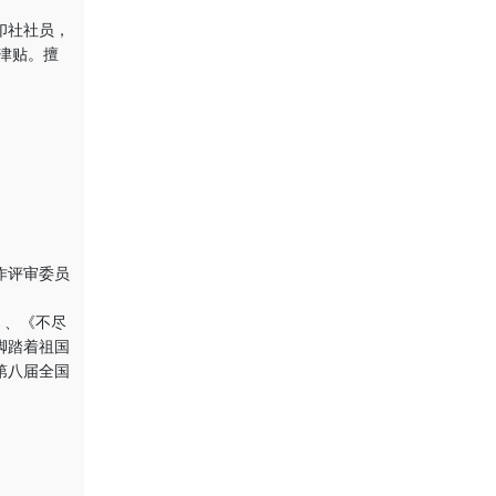
印社社员，
津贴。擅
作评审委员
。
》、《不尽
脚踏着祖国
第八届全国