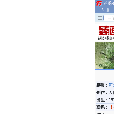
艺讯
— 
籍贯：
河
创作：
人
出生：
19
联系：
【