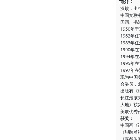
简介：
汉族，出
中国文联
国画、书
1950年
1962
1983
1990年
1994年
1995年
1997
现为中国
会委员，
出版有《
长江滚滚
大地》获
美展优秀
获奖：
中国画《
《脚踏着
《喜鹊叫