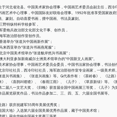
生于河北省沧县。中国美术家协会理事，中国画艺术委员会副主任，西泠
书画艺术中心理事，中国国际友好联络会理事。1992年批准享受国家政府
法、篆刻。自幼喜爱书画，擅中国画、书法及篆刻。
于三野特纵特科学校参军，
年任军委炮兵政治部文化部文化干事、创作员，
年任海军政治部创作室创作员。
在香港举办“张道兴中国画新作展”；
在马来西亚举办“张道兴书画燕尾服”；
在北京中国美术馆举办“张道貌岸然兴书画展”；
年在澳大利亚参加新南威尔士洲美术馆举办的“中国新文人画展”。
美术家协会理事，中国画艺术委员会委员，中国书法家协会理事，书法创
北京印社社员，西冷印社社员，海军政治部创作室专业画家，一级美术师
张道兴书画集》、《张道兴画集》等。代表作有：《茶岭春》、《让路
来》、《喜鹊叫喳喳》、《春雨江雨》、《儿子》、《草原新绿》等。《
第二届八一文艺大奖，《归晚》获首届全国中国画展三等奖，《儿子》为
作品展览获奖作品，书法作品参加二、三、四、五、六届全国书展等。
让路》获庆祝建军55周年美展优秀奖；
祖国大地》入选第六届全国美展优秀作品展，藏于中国美术馆；
喳喳》获中华杯中国画大奖赛三等奖 。