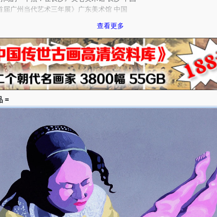
州当代艺术三年展》广东美术馆 中国
术中心开幕展：当代兵马俑》澳海艺术中心 新加坡
查看更多
收获-中国当代艺术展》克罗地亚国家美术馆 克罗地亚
抽象》贝耶勒基金会博物馆 瑞士
国现代艺术大展》奥斯陆艺术家中心 挪威
-中国当代绘画艺术二十年》中国美术馆 上海美术馆 广东省美术馆
巡回艺术展》布莱梅市本泰门市立美术馆&路德维思港城市画廊 德
 =
之间。。。》成都上河美术馆 昆明上河会馆 中国
国肖像》法朗索瓦.密特朗文化中心 法国
朋友》包豪斯大学美术馆 魏玛 德国
边界》48届威尼斯双年展 威尼斯 意大利
透明？----十四位中国当代艺术家欧洲巡回展》法国 意大利
启通道：东宇美术馆首届收藏展》东宇美术馆 沈阳 中国
的新现代主义：当代亚洲艺术洛根收藏展》利恩画廊 圣弗朗西斯科
之旅：中国当代艺术》伦敦 英国