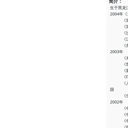
简介：
生于黑龙
2004
《第五届
《第五届
《沙丘雕
《汉雅
《身体·
2003年
《来自中
《世界的
《新的艺
《印尼2
《人与人
国
《生存的
2002年
《中国现
《中韩当
《中国当
《时间的