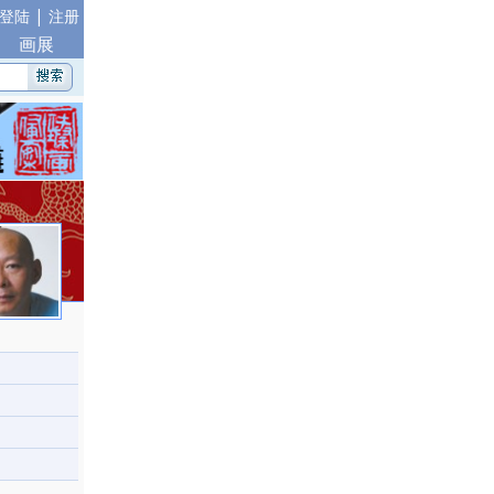
|
登陆
注册
画展