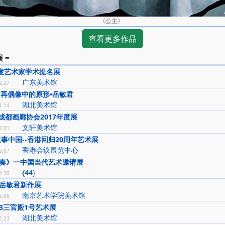
《公主》
查看更多作品
 =
年度艺术家学术提名展
广东美术馆
2.27
17再偶像中的原形•岳敏君
湖北美术馆
1.14
成都画廊协会2017年度展
文轩美术馆
2.01
叙事中国--香港回归20周年艺术展
香港会议展览中心
6.07
奏》一中国当代艺术邀请展
{44}
4.30
岳敏君新作展
南京艺术学院美术馆
5.06
13三官殿1号艺术展
湖北美术馆
2.23