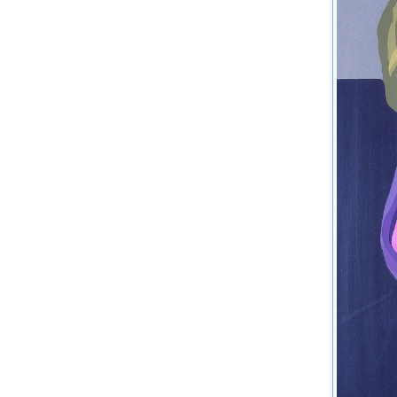
《上河美
《是我！
《“预言
1997年
《“引号
《中国现
1996年
《中国！
《Swa
1995年
《中国视
《中国当
1994年
《竹帘后
1992年
《圆明园
1991年
《新时期
1987年
《S造型