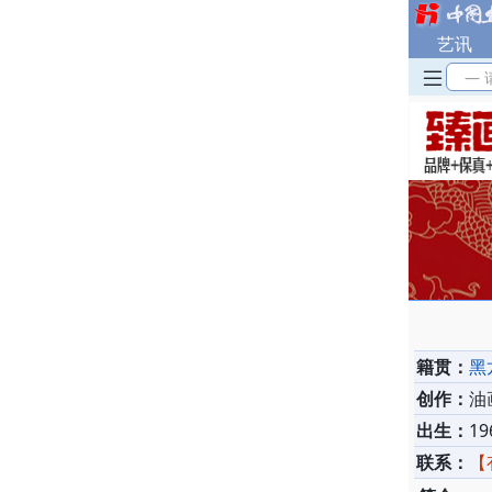
艺讯
— 
籍贯：
黑
创作：
油
出生：
19
联系：
【