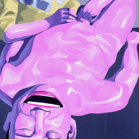
术馆收藏展》何香凝美术馆 深圳 中国
-九十年代艺术发展的一个侧面》紫禁城&太庙 北京 中国
北京”：中国当代艺术报道》北京 中国
”：中国当代油画展》新加坡美术馆 新加坡
在！》东京 日本；巴塞尔 瑞士
》波恩艺术博物馆 德国；奥地利
tch多国籍文化预展》参与瑞士Swatch艺术家系列的设计
觉：中国当代油画展》 大西洋城市俱乐部 曼谷 泰国
代油画展：从现实主义到后现代主义》特奥莱梅美术馆 布鲁塞尔 
的脸-岳敏君 杨少斌画展》少励画廊 香港
画家作品展》圆明园 北京 中国
现代绘画展》北京友谊宾馆 北京 中国
艺术展》河北省展览馆 石家庄 中国