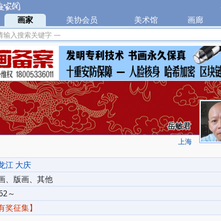
|
画家
|
美协会员
|
美术馆
|
画廊
|
请输入搜索关键字 —
岳敏君
上海
龙江 大庆
画、版画、其他
62～
有奖征集】