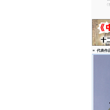
《首届广
《澳海艺
《金色的
2001年
《装饰与
《煲-中
《新形象
馆 中国
《宋庄：
= 代表作品
2000年
《。。。
《当代中
《我们的
1999年
《开放的
《透明不
《99开
《新千年
1998年
《光辉