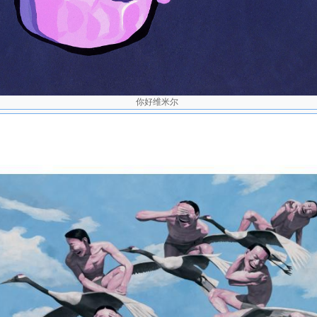
]
 《岳敏君：雕塑及油画作品展》少励画廊 香港
 《岳敏君作品展》麦勒画廊 瑞士
：北京之反讽》Pruss & Ochs画廊 柏林 德国
 《沐浴在傻笑中》斯民艺苑 新加坡
君作品展-处理》世方艺术中心 中国
你好维米尔
年《红色的海洋-岳敏君作品展》伦敦中国当代艺术画廊 英国
 就读于河北师范大学美术系