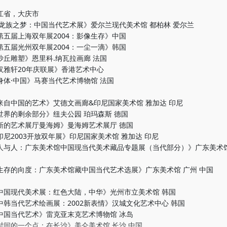
江省，大庆市
年《龙族之梦：中国当代艺术展》爱尔兰现代美术馆 都柏林 爱尔兰
上海双年展2004：影像生存》中国
光州双年展2004：一尘一滴》韩国
塑》恩里科.纳瓦拉画廊 法国
轩20年庆联展》香港艺术中心
中国》马赛当代艺术博物馆 法国
国的艺术》艾德文画廊&印尼国家美术馆 雅加达 印尼
剩余部分》纽夫公园 珀玛森斯 德国
术展厅曼海姆》曼海姆艺术展厅 德国
003开放双年展》印尼国家美术馆 雅加达 印尼
：广东美术馆中国现当代美术藏品专题展（当代部分）》广东美术馆
向度：广东美术馆藏中国当代艺术选展》广东美术馆 广州 中国
代美术展：红色大陆，中华》光州市立美术馆 韩国
代艺术绘画展：2002新表情》汉城文化艺术中心 韩国
代艺术》雷克亚末克艺术博物馆 冰岛
一个点：在长沙》美仑美术馆 长沙 中国