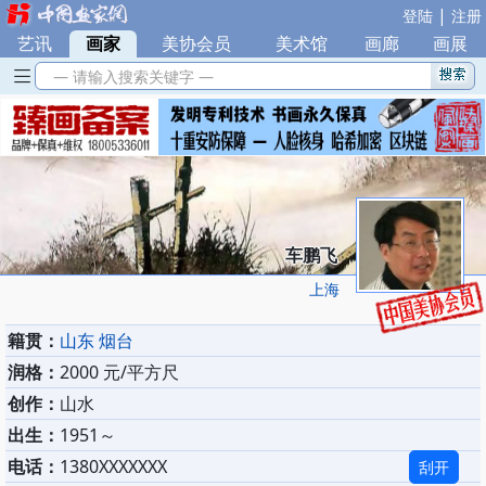
|
登陆
注册
艺讯
|
画家
|
美协会员
|
美术馆
|
画廊
|
画展
— 请输入搜索关键字 —
车鹏飞
上海
籍贯：
山东 烟台
润格：
2000 元/平方尺
创作：
山水
出生：
1951～
电话：
1380XXXXXXX
刮开