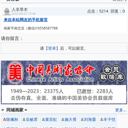
人非草木
点击：5214 回复：0
2022-09-07 13:46
来自本站网友的手机留言
画家字画交流（微信)16558587788
请你留言：
请
【登录】
后，可以留言。
= 同城画家 =
更多...
陈佩秋
岳敏君
黄宾虹
施大畏
刘海粟
丰子恺