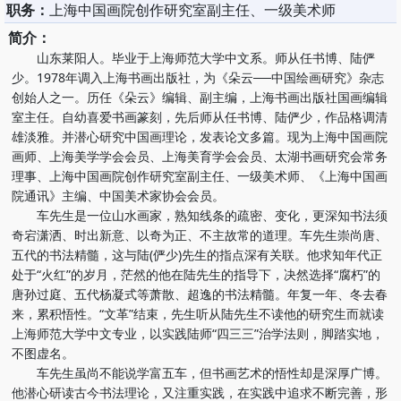
职务：
上海中国画院创作研究室副主任、一级美术师
简介：
山东莱阳人。毕业于上海师范大学中文系。师从任书博、陆俨
少。1978年调入上海书画出版社，为《朵云──中国绘画研究》杂志
创始人之一。历任《朵云》编辑、副主编，上海书画出版社国画编辑
室主任。自幼喜爱书画篆刻，先后师从任书博、陆俨少，作品格调清
雄淡雅。并潜心研究中国画理论，发表论文多篇。现为上海中国画院
画师、上海美学学会会员、上海美育学会会员、太湖书画研究会常务
理事、上海中国画院创作研究室副主任、一级美术师、《上海中国画
院通讯》主编、中国美术家协会会员。
车先生是一位山水画家，熟知线条的疏密、变化，更深知书法须
奇宕潇洒、时出新意、以奇为正、不主故常的道理。车先生崇尚唐、
五代的书法精髓，这与陆(俨少)先生的指点深有关联。他求知年代正
处于“火红”的岁月，茫然的他在陆先生的指导下，决然选择“腐朽”的
唐孙过庭、五代杨凝式等萧散、超逸的书法精髓。年复一年、冬去春
来，累积悟性。“文革”结束，先生听从陆先生不读他的研究生而就读
上海师范大学中文专业，以实践陆师“四三三”治学法则，脚踏实地，
不图虚名。
车先生虽尚不能说学富五车，但书画艺术的悟性却是深厚广博。
他潜心研读古今书法理论，又注重实践，在实践中追求不断完善，形