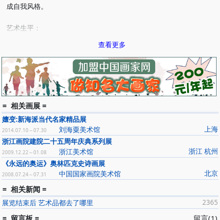
成自我风格。
艺术生平：
1978年 调入上海书画出版社。为《朵云——中国绘画研究》杂
查看更多
志创始人之一，历任《朵云》编辑、副主编，国画编辑室主任。
1989年 赴新加坡举办个人画展。
1993年 《春江水暖》等十幅作品入编《海上十五家中国画
集》。《车鹏飞画集》于台湾出版。于新加坡国家博物馆举办个人画
展。
1995年 与吴建贤赴东京举办书画联展。受聘为上海中国画院兼
= 相关画展 =
职画师。
嬗变:新海派当代名家精品展
1996年 调入上海中国画院任画师。
上海
刘海粟美术馆
2014.07.10～07.30
1998年 应邀赴加拿大旅行写生。《上海中国画院画家作品丛书
浙江画院建院二十五周年庆典系列展
——车鹏飞》出版。
浙江 杭州
浙江美术馆
2009.12.22～01.08
《永远的奥运》奥林匹克史诗画展
北京
中国国家画院美术馆
2008.07.24～07.31
= 相关新闻 =
展览结束后 艺术品都去了哪里
2365
= 留言板 =
留言(1)