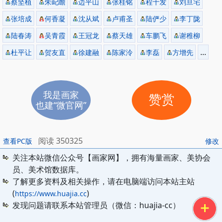
蔡坚植
朱屺瞻
边平山
张桂铭
程十发
刘旦宅
张培成
何香凝
沈从斌
卢甫圣
陆俨少
李丁陇
陆春涛
吴青霞
王冠龙
蔡天雄
车鹏飞
谢稚柳
...
杜平让
贺友直
徐建融
陈家泠
李磊
方增先
我是画家
赞赏
也建“微官网”
阅读 350325
查看PC版
修改
关注本站微信公众号【画家网】，拥有海量画家、美协会
员、美术馆数据库。
了解更多资料及相关操作，请在电脑端访问本站主站
(
)
https://www.huajia.cc
发现问题请联系本站管理员（微信：huajia-cc）