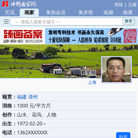
|
登陆
注册
艺讯
|
画家
|
美协会员
|
美术馆
|
画廊
|
画展
— 请输入搜索关键字 —
蔡坚植
上海
籍贯：
福建 漳州
润格：
1000 元/平方尺
创作：
山水、花鸟、人物
出生：
1972-02-20～
电话：
1362XXXXXXX
刮开