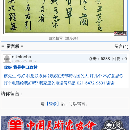
蔡坚植写《兰亭序》
= 留言板 =
留言(1)
nikolnoba
点击：6883 回复：0
2009-06-27 10:07
你好 我是井口政树
蔡先生 你好 我想联系你 我现在找帮我话图的人,好几个 不好意思你
打个电话给我好吗? 我家里的电话号码是 021-6472-9631 谢谢
请你留言：
请
【登录】
后，可以留言。