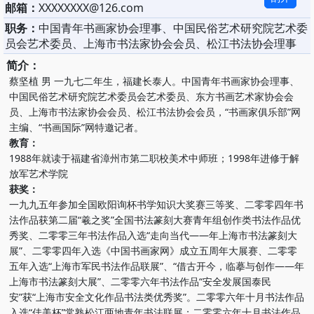
邮箱：
XXXXXXXX@126.com
职务：
中国青年书画家协会理事、中国民俗艺术研究院艺术委
员会艺术委员、上海市书法家协会会员、松江书法协会理事
简介：
蔡坚植 男 一九七二年生，福建长泰人。中国青年书画家协会理事、
中国民俗艺术研究院艺术委员会艺术委员、东方书画艺术家协会会
员、上海市书法家协会会员、松江书法协会会员，“书画家俱乐部”网
主编、“书画国际”网特邀记者。
教育：
1988年就读于福建省漳州市第二职校美术中师班；1998年进修于解
放军艺术学院
获奖：
一九九五年参加全国欧阳询杯书学知识大奖赛三等奖、二零零四年书
法作品获第二届“羲之奖”全国书法篆刻大赛青年组创作类书法作品优
秀奖、二零零三年书法作品入选“走向当代——年上海市书法篆刻大
展”、二零零四年入选《中国书画家网》成立五周年大展赛、二零零
五年入选“上海市军民书法作品联展”、“借古开今，临摹与创作——年
上海市书法篆刻大展”、二零零六年书法作品“安全发展国泰民
安”获“上海市安全文化作品书法类优秀奖”。二零零六年十月书法作品
入选“佳美杯”常熟松江两地青年书法联展；二零零六年十月书法作品