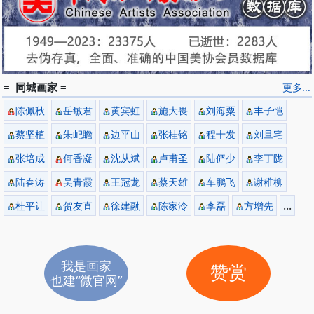
= 同城画家 =
更多...
陈佩秋
岳敏君
黄宾虹
施大畏
刘海粟
丰子恺
蔡坚植
朱屺瞻
边平山
张桂铭
程十发
刘旦宅
张培成
何香凝
沈从斌
卢甫圣
陆俨少
李丁陇
陆春涛
吴青霞
王冠龙
蔡天雄
车鹏飞
谢稚柳
...
杜平让
贺友直
徐建融
陈家泠
李磊
方增先
我是画家
赞赏
也建“微官网”