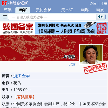
|
登陆
注册
艺讯
|
画家
|
美协会员
|
美术馆
|
画廊
|
画展
— 请输入搜索关键字 —
马锋辉
北京
籍贯：
浙江 金华
创作：
花鸟
出生：
1963-09～
联系：
【有奖征集】
职务：
中国美术家协会驻会副主席，秘书长，中国美术家协会