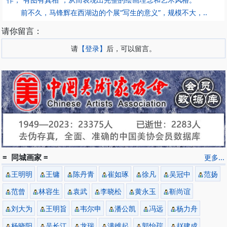
前不久，马锋辉在西湖边的个展“写生的意义”，规模不大，..
请你留言：
请
【登录】
后，可以留言。
= 同城画家 =
更多...
王明明
王镛
陈丹青
崔如琢
徐凡
吴冠中
范扬
范曾
林容生
袁武
李晓松
黄永玉
靳尚谊
刘大为
王明旨
韦尔申
潘公凯
冯远
杨力舟
杨晓阳
吴长江
龙瑞
满维起
郭怡孮
赵建成