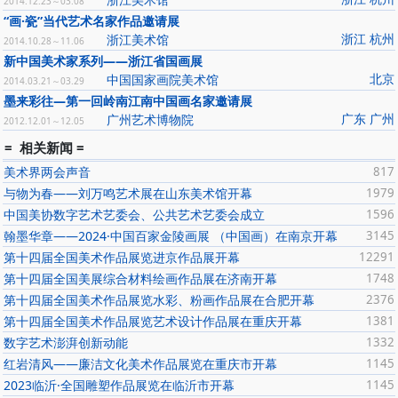
2014.12.23～03.08
“画·瓷”当代艺术名家作品邀请展
浙江 杭州
浙江美术馆
2014.10.28～11.06
新中国美术家系列——浙江省国画展
北京
中国国家画院美术馆
2014.03.21～03.29
墨来彩往—第一回岭南江南中国画名家邀请展
广东 广州
广州艺术博物院
2012.12.01～12.05
= 相关新闻 =
美术界两会声音
817
与物为春——刘万鸣艺术展在山东美术馆开幕
1979
中国美协数字艺术艺委会、公共艺术艺委会成立
1596
翰墨华章——2024·中国百家金陵画展 （中国画）在南京开幕
3145
第十四届全国美术作品展览进京作品展开幕
12291
第十四届全国美展综合材料绘画作品展在济南开幕
1748
第十四届全国美术作品展览水彩、粉画作品展在合肥开幕
2376
第十四届全国美术作品展览艺术设计作品展在重庆开幕
1381
数字艺术澎湃创新动能
1332
红岩清风——廉洁文化美术作品展览在重庆市开幕
1145
2023临沂·全国雕塑作品展览在临沂市开幕
1145