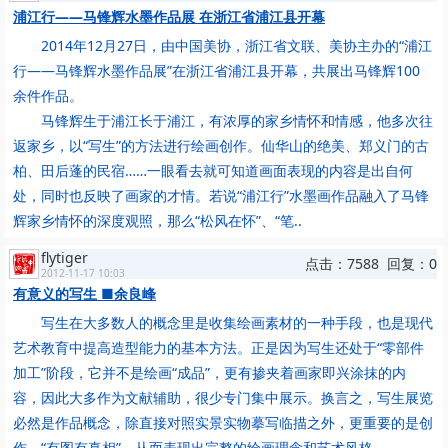
浦江行——马锋辉水墨作品展 在浙江省浦江县开幕
2014年12月27日，由中国美协，浙江省文联、美协主办的“浦江
行——马锋辉水墨作品展”在浙江省浦江县开幕，共展出马锋辉100
余件作品。
马锋辉生于浦江长于浦江，有浓厚的家乡情怀和情感，他多次往
返家乡，以“写生”的方法进行绘画创作。仙华山的绝美、郑义门的古
柏、田后蓬的民宿……一眼看去就可知道画面表现的内容是出自何
处，同时也反映了画家的才情。若说“浦江行”水墨画作品融入了马锋
辉家乡情怀的深度观照，那么“松风在怀”、“笔..
flytiger
点击：7588 回复：0
2012-11-17 10:03
有意义的写生 ■余良峰
写生在大多数人的概念里是收集绘画素材的一种手段，也是现代
艺术教育中提高造型能力的基本方法。正是因为写生还处于“零部件
加工”阶段，它并不是绘画“成品”，更有掺夹着画家即兴涂抹的内
容，因此大多作为文献辅助，很少专门集中展示。换言之，写生展览
必然是作品概念，除直接对照实景实物摹写临描之外，更重要的是创
作，“有图有真相”，从而表现出完整的绘画理念和艺术风格。