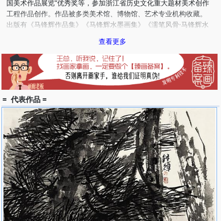
国美术作品展览”优秀奖等，参加浙江省历史文化重大题材美术创作
工程作品创作。作品被多类美术馆、博物馆、艺术专业机构收藏。
出版有《马锋辉作品集》《马锋辉水墨画集》《濡笔风骨·马锋辉水
墨艺术》《吴茀之名作赏析》《感悟松风·马锋辉》《写生状态·马锋
查看更多
辉》《笔墨意韵·马锋辉》《马锋辉水墨写生五十图集》《松风在怀
——马锋辉水墨艺术集》《浦江行——马锋辉水墨画集》等。
成就及荣誉
2000年国画家马锋辉《寒香》入选“2000年全国中国画作品展览”并
获银奖。
= 代表作品 =
2001年国画家马锋辉“中国书画之乡—浦江书画作品展”（中国美术
馆）。
2002年国画家马锋辉《横斜万朵》入选“纪念延安讲话发表60周年
《全国美术作品展览》”；“水墨印象”全国青年画家作品邀请展（成
都）；《横斜疏影》获“2002年全国中国画作品展”优秀奖；《荷》入
选“中国西部大地情中国画大展”。
2003年国画家马锋辉《墨梅之五》参加《全国中国画画家提名展》
获提名奖。
2004年国画家马锋辉《碧无穷》入选《“墨——古典与现代”国际水墨
画学术展》（日本）；《濡笔风骨》入选“第十届全国美术作品展
览”并获优秀奖，参加“第十届全国美术作品展览获奖作品展”（北
京），浙江美术馆收藏。