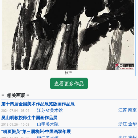
秋声
查看更多作品
= 相关画展 =
第十四届全国美术作品展览版画作品展
江苏 南京
江苏省美术馆
2024.07.04～08.04
吴山明教授师生中国画作品展
浙江 金华
山明美术院
2018.09.26～10.08
“辑页掇英”第三届杭州·中国画双年展
浙江 杭州
浙江美术馆