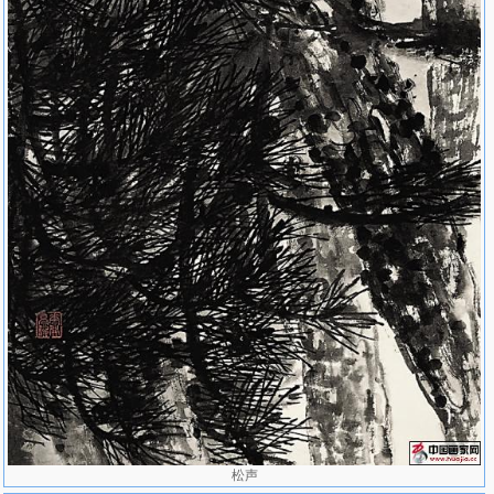
2005年国画家马锋辉《荷塘清趣》参加“当代中国画名家作品展”，宁
波美术馆收藏；《松林图》参加“中国当代水墨艺术邀请展”；《凝
碧》入选第二届中国北京国际美术双年展序列展（中国中青年艺术家
精品展），中国美术家协会收藏；《傲风》、《康寿》等参加“浙江
名家——中国画展览”。
2006年国画家马锋辉《松风》参加“当代中国画百家作品邀请展”；
《云松之一》、《云松之二》、《雨荷》参加“闲情逸致——中国书
画名家作品邀请展”（杭州）；《芙蓉秋江》、《墨松之四》、《墨
松之五》等参加“2006年度全国当代花鸟画家提名展”（北京）。
2007年国画家马锋辉《风雨秋池》、《秋声》等参加“全国中青年中
国画（花鸟）名家优秀作品展（北京）；《秋日》、《缤纷》等参
加“无法解读的江南——2007年江浙沪水墨艺术家作品 邀请展”（南
京、上海、杭州）；《耀日》、《无尘》、《松声》、《露气》和
《浓翠》等参加“浙江省山水花鸟画名家作品展”（香港）。
2009国画家马锋辉年浙江美协增补孙永、马锋辉为副主席。
2012年国画家马锋辉在“杭州纤维艺术三年展”首次新闻发布会致辞。
松声