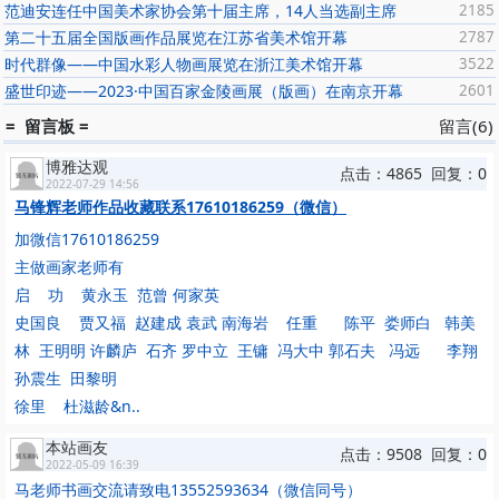
范迪安连任中国美术家协会第十届主席，14人当选副主席
2185
第二十五届全国版画作品展览在江苏省美术馆开幕
2787
时代群像——中国水彩人物画展览在浙江美术馆开幕
3522
盛世印迹——2023·中国百家金陵画展（版画）在南京开幕
2601
= 留言板 =
留言(6)
博雅达观
点击：4865 回复：0
2022-07-29 14:56
马锋辉老师作品收藏联系17610186259（微信）
加微信17610186259
主做画家老师有
启 功 黄永玉 范曾 何家英
史国良 贾又福 赵建成 袁武 南海岩 任重 陈平 娄师白 韩美
林 王明明 许麟庐 石齐 罗中立 王镛 冯大中 郭石夫 冯远 李翔
孙震生 田黎明
徐里 杜滋龄&n..
本站画友
点击：9508 回复：0
2022-05-09 16:39
马老师书画交流请致电13552593634（微信同号）