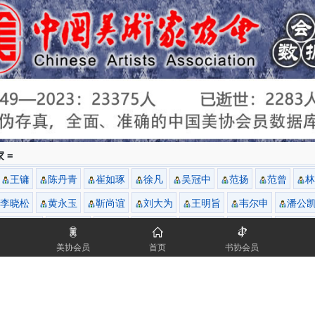
 =
王镛
陈丹青
崔如琢
徐凡
吴冠中
范扬
范曾
林
李晓松
黄永玉
靳尚谊
刘大为
王明旨
韦尔申
潘公
杨晓阳
吴长江
龙瑞
满维起
郭怡孮
赵建成
谢志
美协会员
首页
书协会员
...
于志学
张复兴
苗再新
我是画家