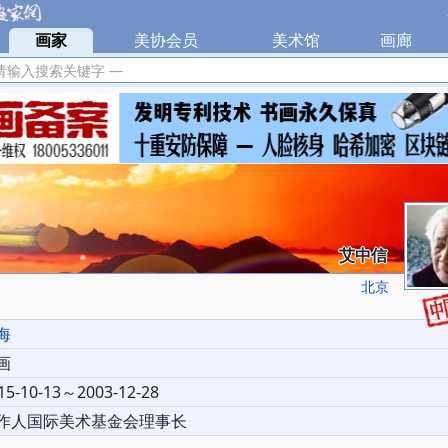
|
画家
|
美协会员
|
美术馆
|
画廊
|
请输入搜索关键字 —
艾中信
北京
海
画
15-10-13～2003-12-28
作人国际美术基金会理事长