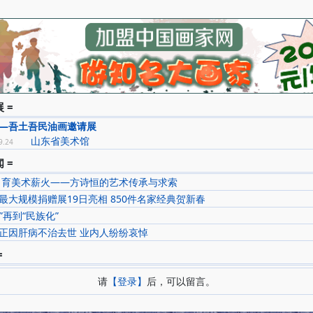
 =
—吾土吾民油画邀请展
山东省美术馆
9.24
 =
 育美术薪火——方诗恒的艺术传承与求索
最大规模捐赠展19日亮相 850件名家经典贺新春
洋”再到“民族化”
正因肝病不治去世 业内人纷纷哀悼
=
请
【登录】
后，可以留言。