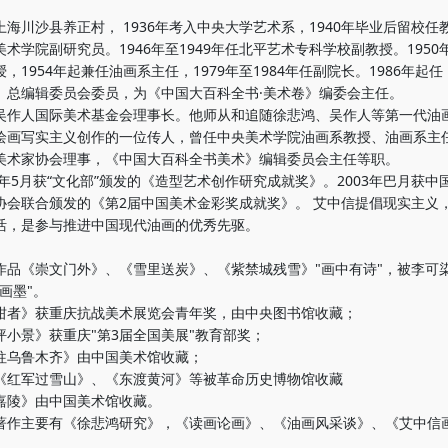
川沙县养正村， 1936年考入中央大学艺术系，1940年毕业后留校任教。
术学院副研究员。1946年至1949年任北平艺术专科学校副教授。1950
，1954年起兼任油画系主任，1979年至1984年任副院长。1986年起
》总编辑委员会委员，为《中国大百科全书·美术卷》编委会主任。
人国际美术基金会理事长。他师从和追随徐悲鸿、吴作人等第一代油
绘画写实主义创作的一位传人，曾任中央美术学院油画系教授、油画系主
美术家协会理事，《中国大百科全书美术》编辑委员会主任等职。
年5月获“文化部”颁发的《造型艺术创作研究成就奖》。2003年巴月获中
协会联合颁发的《第2届中国美术金彩奖成就奖》。 艾中信提倡现实主义
活，是参与推进中国现代油画的优秀先驱。
《崇文门外》、《雪里送炭》、《紫禁城残雪》"画中有诗"，被李可
油画墨"。
》获重庆抗战美术展览会青年奖，由中央图书馆收藏；
景》获重庆"第3届全国美展"教育部奖；
乌鲁木齐》由中国美术馆收藏；
军过雪山》、《东渡黄河》等被革命历史博物馆收藏
陵》由中国美术馆收藏。
主要有《徐悲鸿研究》，《读画论画》、《油画风采谈》、《艾中信