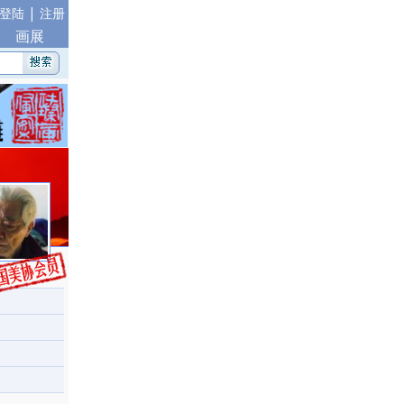
|
登陆
注册
画展