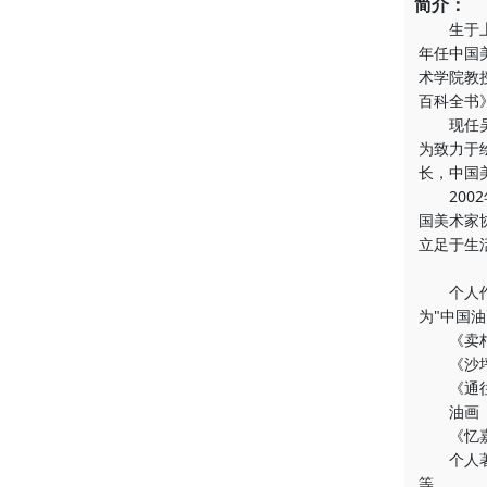
简介：
生于上海
年任中国美
术学院教授
百科全书
现任吴作
为致力于
长，中国
2002
国美术家
立足于生
个人作品
为"中国
《卖柑者
《沙坪小
《通往
油画《红
《忆嘉
个人著作
等。