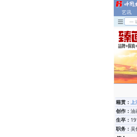
艺讯
— 
籍贯：
上
创作：
油
生卒：
19
职务：
吴