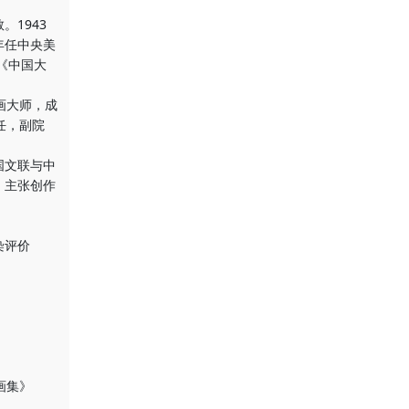
1943
年任中央美
任《中国大
画大师，成
任，副院
国文联与中
，主张创作
染评价
画集》