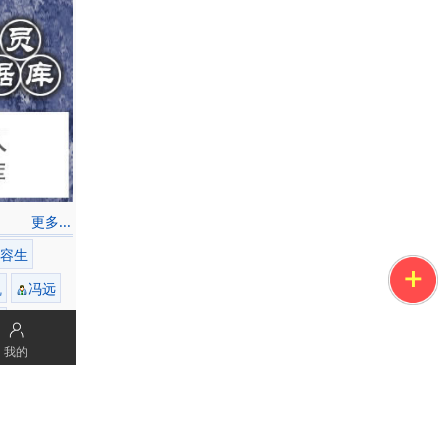
更多...
容生
凯
冯远
高
我的