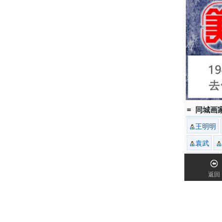
= 同城画家
王明明
袁武
杨力舟
返回
张道兴