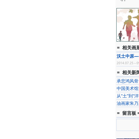
= 相关画展
沃土中原—
2014.07.25～0
= 相关新闻
承悲鸿风骨
中国美术馆
从“土”到“
油画家朱乃
= 留言板 