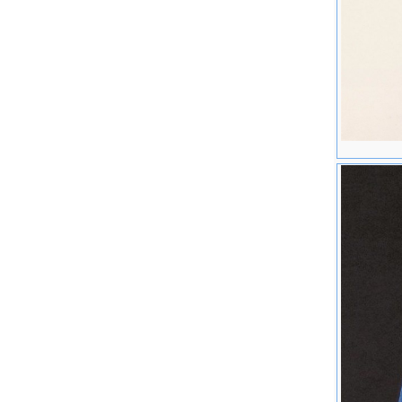
学筹办及
系主任一
（A Sho
派。 1
作。 任
纽约大学教
（A brie
并在书中
馆。 获
艺术家一
水彩画协
参加北京
1982
考瓦《现代
展于北京
州市广东
京人民美
得"特别
龙"之邀
往该校讲
地。 水