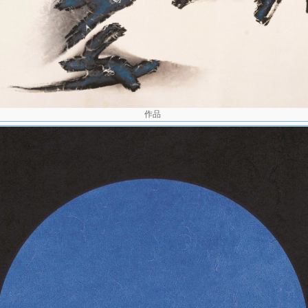
主持第四届亚洲国际美术教育会议；并当选国际艺术教育协会亚洲区会
职，专心教学与创作。 苏立文著《中国美术简史》
rt History of Chinese Art），由美国柏克莱加州大学出版，将其列入创
977 自选英国国联八位画家的亚洲区代表，前往加拿大参加"国联版画代
香港艺术双年展评审委员。 1978 应聘担任台北市立美术馆筹
授希诺瓦考（Conrad Schirokauer）著《中国与日本文化简史》
f History of Chinese and Japanese Civilizations）将其列为台湾
引用其理论文章。 1979 应邀与欧豪年举办双人展于西德法兰克福博
作品
国际静坐协会完美奖。 1980 应爱荷华州--伊利诺州艺术评议会之
年。并于各大学美术学院、教育电台及美术馆巡回演讲及教授绘画。 
会之聘，赴盐湖城主持工作坊，讲授现代水墨画，为期两周。 1981 
中国画研究院之成立大会并参展。 名列美国出版《世界名人录》
 采用袁江笔法与水拓法相结合，完成《天池》一作，是一种新尝试。 英
中国和日本》（Modern China and Japan）视其为台湾代表画家。 
中国美术馆，并应中央美术学院之邀公开演讲；随后巡回展于南京江苏省
画院、武汉市湖北省美术陈列馆、哈尔滨美术馆等地，并做多场演讲。 1
术出版社出版《刘国松画辑》。 参加北京"第六届全国美展"，与李可
奖"。 个展于上海、济南、烟台、杭州和福州。 1985 首次应法国
，作品《沉入山的呼吸里》于巴黎大皇宫展出。 应北京中国工艺美术
学两周，教授现代水墨画。 1986 个展巡回于重庆、西安、兰州、乌
拓画达于成熟境地，开始渍墨画的探索与试验。 1987 个展巡回于