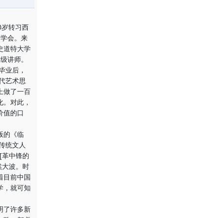
0岁转习西
画学会。来
史道特大学
高级讲师。
毕业后，
代艺术思
上做了一百
化。对此，
价值的口
版的《临
传统文人
[革中锋的
然大波。时
着目前中国
学，就可知
明了许多新