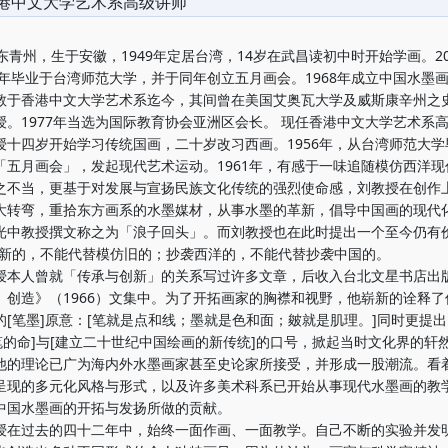
港中文大学艺术系高级讲师
青州，生于安徽，1949年定居台湾，14岁在武昌读初中时开始学画。2
56年毕业于台湾师范大学，并于同年创立五月画会。1968年成立中国水墨
教于香港中文大学艺术系迄今，其间曾在美国艾奥瓦大学及威斯康辛州之
授。1977年当选为国际教育协会亚洲区会长。 现任香港中文大学艺术系
四岁开始学习传统国画，二十岁改习西画。1956年，从台湾师范大学
「五月画会」，发起现代艺术运动。1961年，有感于一味追随模仿西洋现
之不当，更基于对发展与宣扬民族文化传统的强烈使命感，刘教授在创作
大转弯，重拾东方画系的水墨媒材，从事水墨的革新，倡导中国画的现代
光中教授撰文称之为「浪子回头」。而刘教授也在此时提出一个至今仍有
仿新的，不能代替模仿旧的；抄袭西洋的，不能代替抄袭中国的。
人曾就「传承与创新」的关系写过许多文章，后收入台北文星书店出
、创造》（1966）文集中。为了开拓画家的胸襟和视野，他崭新的诠释了
的[笔墨]原意：[笔就是点和线；墨就是色和面；皴就是肌理。]同时更提出
革笔的命]与[建立二十世纪中国绘画的新传统]的口号，掀起当时文化界的轩
他的理论已广为海内外水墨画家甚至史论家所接受，并形成一股潮流。看
呈现的多元化风格与形式，以及许多美术科系已开始从事现代水墨画的教
中国水墨画的开拓与发扬所做的贡献。
过去的四十二年中，始终一面作画、一面教学。自己不断的实验并发