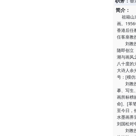
职务：
香
简介：
祖籍山东
画。19
香港后任
任客座教
刘教授十
随即创立
潮与画风
八十度的
大诗人余
号：[模
刘教授本
摹、写生
画所标榜
命]、[
至今日，
水墨画界
刘国松对
刘教授在