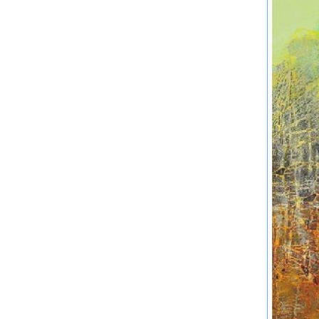
历考进师
国画"之
荣、郭豫
会"。 
了台湾现
加巴西"
工作，与
识，并同
在油画中
现代艺术
材料理论
技法，以
发"现代
画展"与
特画风。
1964 
地。 1
书店出版
晋推荐，获
加州拉古