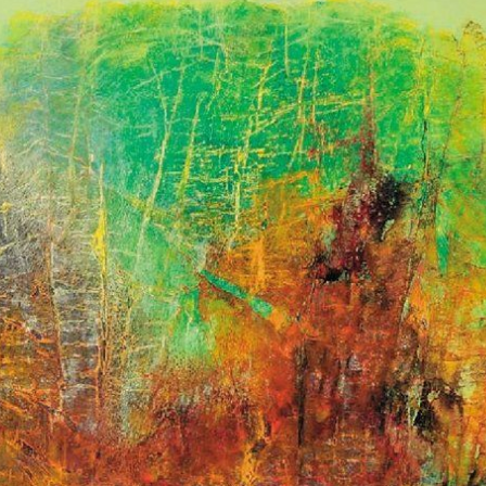
范大学美术系。 1955 发表《为什么把日本画往国画里挤？》等文，揭
争序幕。此为刘氏日后大量艺术评论之始。 1956 与师大同班同学李芳
伦等举办"四人联合画展"于师范大学。 在廖继春老师的鼓励下成立"
1957 代表台湾参加日本东京"亚洲青年美展"。 首届"五月画展"于
代艺术运动。 1958 开始大量撰写艺术理论文章，鼓吹现代艺术。 1
圣保罗国际双年展"、法国"巴黎青年双年展"。 参与尉天骢主编《笔汇
大批诗人，如余光中、楚戈、郑愁予，及音乐家许常惠、史惟亮、评论家
鼓吹现代艺术。 思想由全盘西化转为中西合璧，开始采用石膏在画布
加入水墨趣味。 1960 应聘担任中原大学建筑系讲师。 参与发起
中心"，因"秦松事件"受挫、解散。 1961 与黎模华女士结婚。 
影响，放弃油彩与画布，重回纸墨世界，倡导"中国画现代化"运动，并开
"拓墨"和"贴"（Collage）为主。 撰文反驳徐复观《现代艺术的归趋
绘画论战"。 1962 参展西贡"第一届国际美展"，以及台北历史博物馆"
"现代绘画赴美展览预展"。 1963 发明粗筋棉纸--刘国松纸，并藉此创
 作品《云深不知处》，为香港艺术馆收藏，系作品首次为美术馆
参展"当代中国绘画展"于非洲十四个国家巡回，及"五月画展"于澳洲雪梨、
965 首次个展于台北台湾艺术馆。 论文集《中国现代画的路》，由
。 1966 第二本论文集《临摹·写生·创作》，由台北文星书店出版
美国洛克斐勒三世基金会（The JDR 3rd Found）两年环球旅行奖
拉美术馆之邀，举行在美之首次个展。 赴爱荷华大学学习铜版画三个