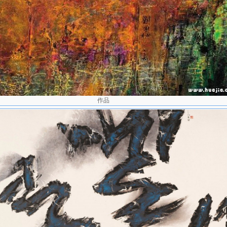
旅游参观四个月，在纽约旅居九个月。 受范宽《溪山行旅图》震撼，
作品。 曾获美国洛克斐勒三世基金会两年环球旅行奖金。 1967 
举行首次纽约个展，获纽约时报名艺术评论家肯乃德（John Canaday
签约，成为代表画家。 应美国密苏里州堪萨斯市纳尔逊美术馆邀请举
游欧亚各国四个月后，返台，继续任教于中原大学。 1968 当选台
。 发展成立台湾"中国水墨画学会"，继续鼓吹中国画之现代化。 
瑞埃塔学院艺术中心"主流‘68"国际美展，并获"杰出画家奖"。 获国
青年奖。 1969 受美国"阿波罗八号"太空船由月球背面拍回地球照片
画系列"之创作，首幅《地球何许？》获美国"主流‘69"国际美展绘画首
作品
际美展绘画首奖。 1970 应美国威斯康辛史道特州立大学艺术系之邀
期。 应邀为日本大阪世界博览会绘制巨作《午夜的太阳》。 1971
学艺术系任教，迁居香港。首创"现代水墨画"课程。 1972 "五月画展
馆展出。随后着重在国外的展出，在台湾的活动逐渐停息。 应聘担任
审委员，及巴西圣保罗国际双年展参展作品评审委员。 出任香港中文
 1973 创办"现代水墨画文凭课程"于中文大学校外进修部，推广现代
名英国艺术史家苏立文《东西方艺术之会合》
eeting of Eastern and Western Art）在英国出版，给予重要评价
画技法。 1974 发表《谈绘画的技巧》一文，提出"革中锋的命、革笔
大规模的讨论。 1975 法国巴版的"抽象艺术"一书，收录其作品《地
应美国爱荷华大学艺术学院之邀，担任客座教授一年。 1976 于香