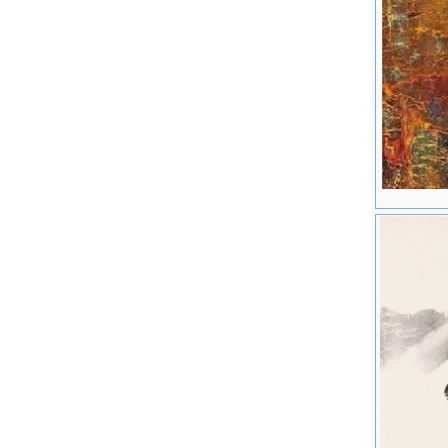
在美各地
立"系列
画廊之邀，
与该画廊
展。 周
出青年"
亥俄州马
十大杰出
始"太空
国主流国
教授一学
港中文大
威夷美术
届美展评
系主任。
作。 著
（The M
探索水拓
论，引发
许？》 