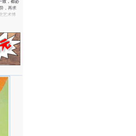
一致，都必
异，再求
北艺术博
学方法与成
。
十余次、
已有五十余
瑞士的《现
日本》等，
画集、画
古根汉美
国松。由此
的创作有划
推向现代而
亡。与母
945 抗
国民革命军
范大学）附
 以同等学