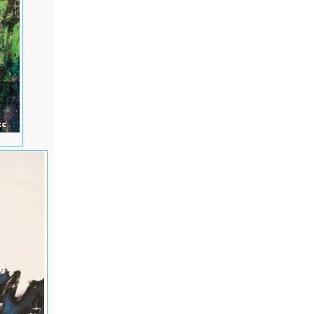
作"矗
应诺德勒斯
）好评，并
行个
湾"十大杰
参展美国俄
际青年商会
之影响，开
奖。 获美
，担任客座
 应聘香
"于美国戛
台北第八
大学艺术
水墨创
。 开始全力
的命"之理
球何
港中文大