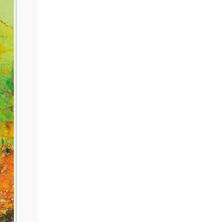
开"正统
枝、郭东
五月画
台北，掀起
959 参
》月刊编撰
姚一苇等相
上打底，
成立"中国
受建筑学界
发各种拓墨
》一文，引
中国现代绘
造出自我独
收藏。
坎培拉等
台北文星
。 经李铸
。 应美国
月，随后