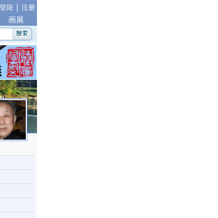
|
登陆
注册
画展