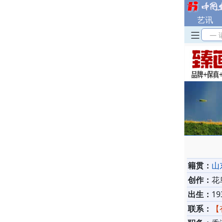
艺讯
— 
籍贯：
山
创作：
花
出生：
19
联系：
【