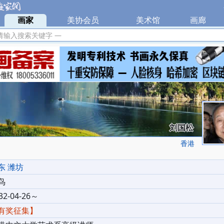
|
画家
|
美协会员
|
美术馆
|
画廊
|
请输入搜索关键字 —
刘国松
香港
东 潍坊
鸟
32-04-26～
有奖征集】