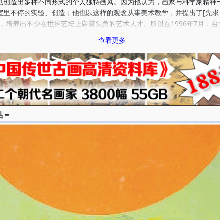
也创造出多种不同形式的个人独特画风。因为他认为，画家与科学家精神
室里不停的实验、创造；他也以这样的观念从事美术教学，并提出了[先求
论，培养出不少在世界艺坛上崭露头角的艺术人才。所以在1996年7月，台
刘教授举办[刘国松艺术研究展]时，不但回顾其历年来的创造、介绍其教
查看更多
出了一套两本的[刘国松研究]专画，以肯定他在创作与教学两方面的成就
5年至今，刘教授应世界各地美术馆及博物馆的邀请，已举行个人画展八
性团体展百余次，并获得多项殊奖。全球收藏其作品的美术馆和博物馆，
出版的学术专著，如英国的《中西艺术的会合》、法国的《抽象艺术》、
》、美国的《中国与日本文化简史》、《中国艺术简史》和《现代中国与
介绍刘教授，甚至引用他的理论文字。
峡两岸与德国已出版的传记、评论和研究的专书已达十余种，再加上
 =
、画展目录以及纯文字介绍他的书籍，更有近百种之多。1998年，纽约市
的重要展览[中华五千年文明艺术展]中，唯一被邀请的台湾画家，就是刘
教授早已被国际艺坛公认是台湾最具代表性的画家之一，这不但是因为他
义，更因为其创新的思想与理论影响所及，将停滞五六百年的中国绘画，
多元的世纪，呈现了文艺复兴式的蓬勃朝气。
 4月26日生于安徽蚌埠，原籍山东青州。 1938 父亲于抗日战争中阵
湖北、陕西、四川、湖南、江西等地，历经艰难，妹妹于逃亡中夭折。 1
就读江西金溪县立中学。 1946 定居湖北武昌。 1948 考入南京
。 1949 只身随遗族学校来台，分发至台湾省立师范学院（今台湾师
一就读。 1950 发表新诗及短篇小说于《中学生》等杂志。 1951