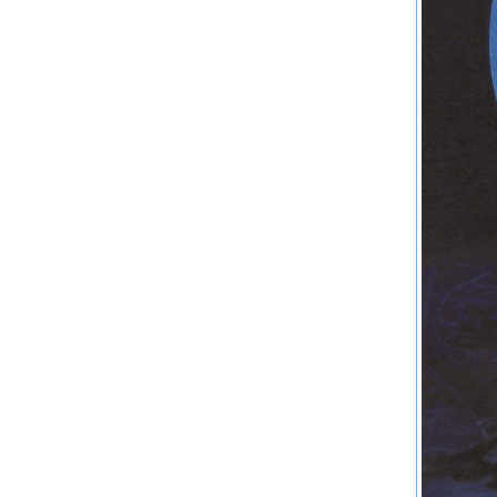
坊、太原
灵感泉源
北京中国
担任北京
（1952
录。 1
立美术馆
回顾展于
学客座教
两岸两人
当代水墨
邀请举办
会。 1
化中心之邀
院退休。
当代水墨
应邀赴西
展。 2
都现代艺术
展"于新