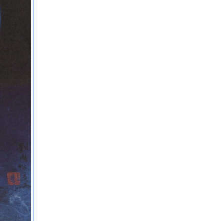
藏山水之
 应邀参加
89 应邀
大画
展目
出席台北市
。 六十
任东海大
代水墨画
中心"台湾
北历史博物
及研讨
 应德国文
台南艺术学
参加"台北
术展览。
个
地。 应成
松七十回顾
展出。