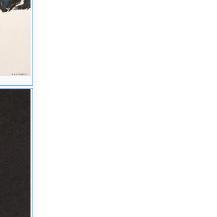
长。 辞
新一
表作"之创
备委员。
现代艺术之代表，
物
邀，任访问
应犹他州
应邀赴北京
。
国出版希诺
1983 个
美术馆、广
984 北
染同时获
"五月沙
学院之聘前
鲁木齐等
长沙、潍