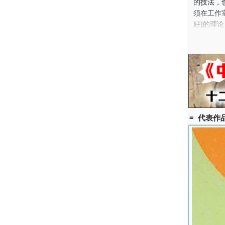
的技法，
须在工作
好]的理
物馆邀请
果，更推
从196
参加国际
家。各国
代中国画
都有图文
另外，海
= 代表作品
辑、画册
术馆举办
可见，刘
时代的意
进入一个
1932
亲流亡于
日胜利，
遗族学校
属中学高