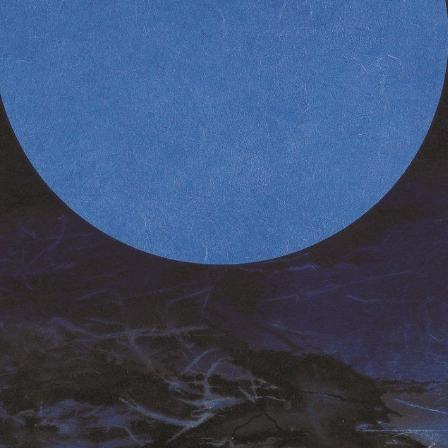
，结束第三次在大陆的巡回展。 八月前往西藏旅游，成为创作系列西
，画风为之一变。 1988 参展北京中国画研究院"国际水墨画展"。
画研究院主办"水墨画研讨会"，发表论文《当前国画的观念问题》。 19
"全国现代书画大赛"评审委员。 应美国运通银行之邀，绘五届楼高之
x366公分）--《源》。 1990 大型回顾展于台北市立美术馆，并出版画
991 获李仲生现代绘画文教基金会"现代绘画成就奖"。 1992 应邀
"东方美学与现代美术"学术研讨会，发表《先求异，再求好）教学理论
台中市台湾省立美术馆。 十月自香港中文大学退休，返台中定居，并
授。 1994 应广东珠江市文学艺术界联合会之邀，赴珠海举行"中国现
作品展--刘国松与仇德树"展览。 1995 赴法国参加巴黎台北新闻文化
画展"。 1996 应邀担任台南艺术学院造型艺术研究所所长。 台
"刘国松研究展"。 1997 应邀参加上海美术馆举办之"中国艺术大展"
998 应邀赴纽约参加古根汉美术馆举办之"中华五千年文明艺术展"。
赴欧洲参观考察，并参加"展望2000--中国现代艺术展"。 1999 自
 应台北市中山国家画廊之邀举办个展--"宇宙即我心"。 赴比利时
画展"开幕活动。 2000 应邀赴成都现代艺术馆参加"世纪之门"艺
藏大学讲学，并前往珠穆朗玛峰，出藏后左耳突然失聪。 赴纽约举办
001 应邀赴纽约参加"无际中华"艺术大展，并访问华盛顿、旧金山等
馆的邀请，举办"西疆扩远--刘国松画展"。 2002 "宇宙心印--刘国
竹智邦艺术中心、北京中国历史博物馆、上海美术馆及广东美术馆盛大巡回