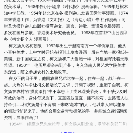
院美术系。 1948年任职于堤岸《时代报》漫画编辑。1949年赴槟木
知中学任教。1954年赴北京在各 报刊杂志发表国际时事漫画。1974
年来香港工作，为香港《文汇报》之《海边小唱》专 栏作漫画；同
时又为报刊杂志出版社撰写杂文、寓言、诗歌、童话及水墨漫画 。
多次在国外参展。香港美术研究会会员。 1988年在首都中山公园举
办《柯文扬个人 漫画展》。
柯文扬又名柯朝泉，1932年出生于越南南方一个华侨家庭。他从
小喜好美术，上中学时开始在报刊上发表漫画，后在当地一家报纸任
美编。新中国成立之初，柯文扬和广大侨胞一样，对祖国寄托着无限
希望。1950年，他历尽艰辛来到广州，考入华南人民艺术学院美术
系深造，随之参加农村的土地改革。
在乡下的日子里，他同农民兄弟吃在一起，住在一起，战斗在一
起。火热的斗争让柯文扬增长了见识，开阔了视野，重塑了自我。柯
文扬在农村的“摸爬滚打”中不幸患上了类风湿关节炎，由于缺少及时
有效的治疗，身体每况愈下，直至四肢僵直，腰不能弯，走路需人扶
持牵引……柯文扬是个不肯躺下来吃“老本”的人，他以常人难以想象
的韧劲“站”起来了。他练会用全身带动握笔的手，并能独立读报翻阅
资料，展纸作画了!
1954年，经廖冰兄先生推荐，柯文扬来到北京，尽管有关部门和
朋友们做了许多努力，但未能解决其“上班”的问题。故此，成了当时