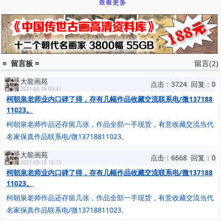
查看更多
为数及少，靠稿费谋生的漫画家。柯文扬是个苦中作乐的硬汉子，他
不仅凭着顽强的毅力创作了大量脍炙人口的国际漫画，是《人民日
报》、《世界知识》等报刊的重点漫画作者，并在《工人日报》开辟
了专栏。柯文扬还经常在“微醺”之后给造访者大讲古今笑话，或唱几
句粤语歌曲，闲暇之时就成了街道孩子们捏泥人的辅导员……怪不得
同行们都称赞他是中国美协最活跃的会员。
= 留言板 =
留言(2)
十年浩劫中，柯文扬失去了作画的机会，生活没有着落。1974
大龍画苑
年，他怀着复杂、矛盾的心情，同患难与共的老伴前往香港谋生。他
点击：3724 回复：0
2021-05-19 09:41
到香港后，潜心研究人文民俗，创作国际漫画、诗歌、小说、童话、
柯朝泉老师业内口碑了得，存有几幅作品收藏交流联系电/微137188
寓言、散文等，图文并茂的作品深受读者喜爱。在港期间，柯文扬从
11023。
未间断过和内地同行、朋友的联系。他不仅关心漫画，更惦记着祖国
柯朝泉老师作品还存留几张，作品全部一手现货，有意收藏交流当代
改革和发展。他曾两次专程来京看望漫画界老朋友，久别重逢和共同
名家保真作品联系电/微13718811023。
期待让人们永远息息相通。

大龍画苑
点击：6668 回复：0
2021-05-18 16:15
柯朝泉老师业内口碑了得，存有几幅作品收藏交流联系电/微137188
11023。
柯朝泉老师作品还存留几张，作品全部一手现货，有意收藏交流当代
名家保真作品联系电/微13718811023。