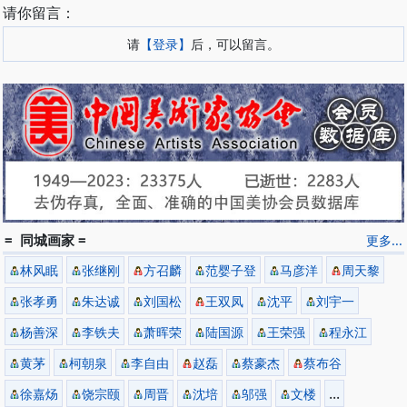
请你留言：
请
【登录】
后，可以留言。
= 同城画家 =
更多...
林风眠
张继刚
方召麟
范婴子登
马彦洋
周天黎
张孝勇
朱达诚
刘国松
王双凤
沈平
刘宇一
杨善深
李铁夫
萧晖荣
陆国源
王荣强
程永江
黄茅
柯朝泉
李自由
赵磊
蔡豪杰
蔡布谷
...
徐嘉炀
饶宗颐
周晋
沈培
邬强
文楼