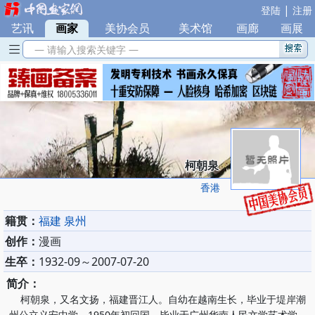
|
登陆
注册
艺讯
|
画家
|
美协会员
|
美术馆
|
画廊
|
画展
— 请输入搜索关键字 —
柯朝泉
香港
籍贯：
福建 泉州
创作：
漫画
生卒：
1932-09～2007-07-20
简介：
柯朝泉，又名文扬，福建晋江人。自幼在越南生长，毕业于堤岸潮
州公立义安中学。1950年初回国，毕业于广州华南人民文学艺术学