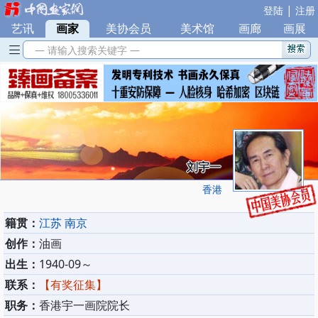
|
登陆
注册
艺讯
|
画家
|
美协会员
|
美术馆
|
画廊
|
画展
— 请输入搜索关键字 —
刘宇一
香港
籍贯：
江苏 南京
创作：
油画
出生：
1940-09～
联系：
【有奖征集】
职务：
香港宇一画院院长