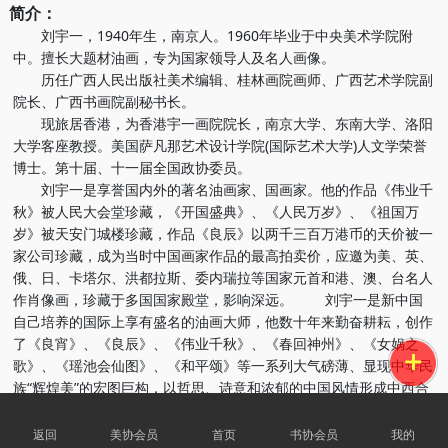
简介：
刘宇一，1940年生，南京人。1960年毕业于中央美术学院附
中。擅长大题材油画，专为国家领导人及名人画像。
历任广西人民出版社美术编辑、桂林画院画师、广西艺术学院副
院长、广西书画院副秘书长。
现旅居香港，为香港宇一画院院长，南京大学、东南大学、洛阳
大学客座教授。美国萨凡那艺术设计学院(国际艺术大学)人文学荣誉
博士。第十届、十一届全国政协委员。
刘宇一是享誉国内外的著名油画家、国画家。他的作品《伟业千
秋》被人民大会堂珍藏，《开国盛典》、《人民万岁》、《祖国万
岁》被天安门城楼珍藏，作品《良辰》以两千三百万港币的天价被一
家公司珍藏，成为当时中国画家作品的最高拍卖价，应邀为美、英、
俄、日、卡塔尔、洪都拉斯、委内瑞拉等国家元首和港、澳、台名人
作肖像画，珍藏于多国国家殿堂，影响深远。 刘宇一是新中国
自己培养的国际上享有盛名的油画大师，他数十年来勤奋耕耘，创作
了《良宵》、《良辰》、《伟业千秋》、《春回神州》、《女娲之
歌》、《瑶池会仙图》、《和平颂》等一系列大气磅薄、显现中华民
族“辉煌美”的宏图巨构，以哲思、诗意和浓郁的中国风情形成中西合
璧、雅俗共赏的艺术风格。其巨作深受国际艺术市场瞩目，二十世纪
末连续四次创华人画家作品最高价位纪录。
返回
美协会员
首页
书协会员
我的