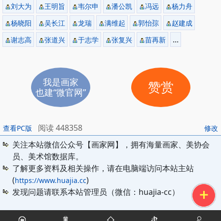
刘大为
王明旨
韦尔申
潘公凯
冯远
杨力舟
杨晓阳
吴长江
龙瑞
满维起
郭怡孮
赵建成
...
谢志高
张道兴
于志学
张复兴
苗再新
我是画家
赞赏
也建“微官网”
阅读 448358
查看PC版
修改
关注本站微信公众号【画家网】，拥有海量画家、美协会
员、美术馆数据库。
了解更多资料及相关操作，请在电脑端访问本站主站
(
)
https://www.huajia.cc
发现问题请联系本站管理员（微信：huajia-cc）