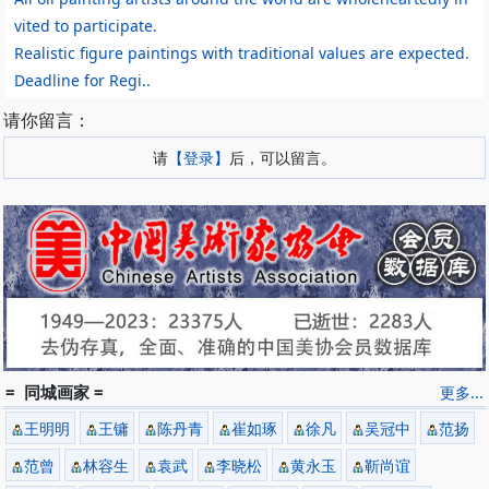
vited to participate.
Realistic figure paintings with traditional values are expected.
Deadline for Regi..
请你留言：
请
【登录】
后，可以留言。
= 同城画家 =
更多...
王明明
王镛
陈丹青
崔如琢
徐凡
吴冠中
范扬
范曾
林容生
袁武
李晓松
黄永玉
靳尚谊