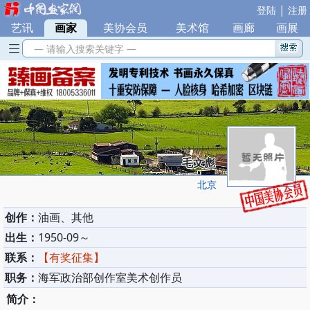
|
登陆
注册
艺讯
|
画家
|
美协会员
|
美术馆
|
画廊
|
画展
— 请输入搜索关键字 —
毛文彪
北京
创作：
油画、其他
出生：
1950-09～
联系：
【有奖征集】
职务：
海军政治部创作室美术创作员
简介：