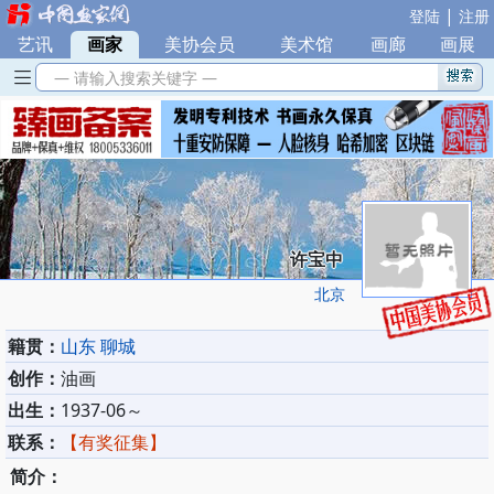
|
登陆
注册
艺讯
|
画家
|
美协会员
|
美术馆
|
画廊
|
画展
— 请输入搜索关键字 —
许宝中
北京
籍贯：
山东 聊城
创作：
油画
出生：
1937-06～
联系：
【有奖征集】
简介：