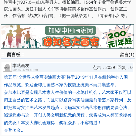
许宝中(1937.6—)山东莘县人。擅长油画。1964年毕业于鲁迅美术学
院油画系。历任中国人民军事博物馆美术创作室创作员、创作室主
任。作品有《战友》(合作)、《把一切献给党》、《青春年代》等。
= 留言板 =
留言(1)
本站画友
点击：2039 回复：0
2019-01-29 10:28
第五届“全世界人物写实油画大赛”将于2019年11月在纽约举办入围
作品展览。欢迎全球油画艺术家为恢復正统美术而共襄盛举。
参加本比赛是实现艺术家人生价值的一次绝佳机会，艺术家不仅可以
归正自己的艺术之路，而且可以跻身写实油画最前沿艺术家行列，及
时把握写实油画艺术发展趋势，明确写实油画艺术创作的要诀心法。
诚邀您参与这一开创人类文明新纪元的历程，您将成为人类艺术復兴
的先驱！本次大赛机会难得，奖项众多，不容错过！
金奖奖金..