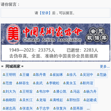
请你留言：
请
【登录】
后，可以留言。
= 同城画家 =
更多...
王明明
王镛
陈丹青
崔如琢
徐凡
吴冠中
范扬
范曾
林容生
袁武
李晓松
黄永玉
靳尚谊
刘大为
王明旨
韦尔申
潘公凯
冯远
杨力舟
杨晓阳
吴长江
龙瑞
满维起
郭怡孮
赵建成
...
谢志高
张道兴
于志学
张复兴
苗再新